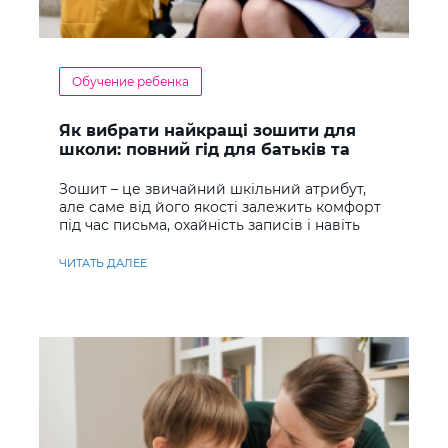
Обучение ребенка
Як вибрати найкращі зошити для
школи: повний гід для батьків та
учнів
Зошит – це звичайний шкільний атрибут,
але саме від його якості залежить комфорт
під час письма, охайність записів і навіть
ставлення до навчання
ЧИТАТЬ ДАЛЕЕ