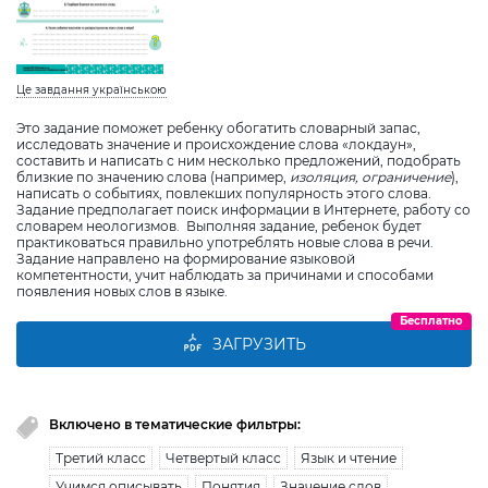
Це завдання українською
Это задание поможет ребенку обогатить словарный запас,
исследовать значение и происхождение слова «локдаун»,
составить и написать с ним несколько предложений, подобрать
близкие по значению слова (например,
изоляция, ограничение
),
написать о событиях, повлекших популярность этого слова.
Задание предполагает поиск информации в Интернете, работу со
словарем неологизмов. Выполняя задание, ребенок будет
практиковаться правильно употреблять новые слова в речи.
Задание направлено на формирование языковой
компетентности, учит наблюдать за причинами и способами
появления новых слов в языке.
Бесплатно
ЗАГРУЗИТЬ
Включено в тематические фильтры:
Третий класс
Четвертый класс
Язык и чтение
Учимся описывать
Понятия
Значение слов