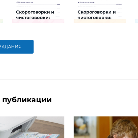
Скороговорки и
Скороговорки и
чистоговорки:
чистоговорки:
животные
люди
Задание будет
Задание будет
способствовать
способствовать
формированию речевой
формированию речевой
компетентности ребенка,
компетентности ребенка,
развитию правильной
развитию правильной
 ЗАДАНИЯ
артикуляции
артикуляции
БОЛЬШЕ
БОЛЬШЕ
 публикации