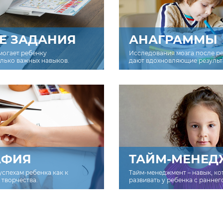
Е ЗАДАНИЯ
АНАГРАММЫ
могает ребенку
Исследования мозга после р
олько важных навыков.
дают вдохновляющие результ
АФИЯ
ТАЙМ-МЕНЕД
успехам ребенка как к
Тайм-менеджмент – навык, к
творчества.
развивать у ребенка с раннег