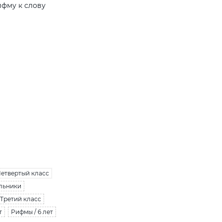
ифму к слову
Четвертый класс
льники
 Третий класс
т
Рифмы / 6 лет