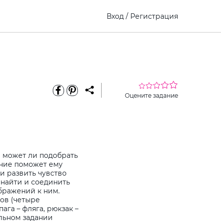
Вход
/
Регистрация
Оцените задание
и может ли подобрать
ание поможет ему
и развить чувство
 найти и соединить
бражений к ним.
ов (четыре
ага – фляга, рюкзак –
ельном задании