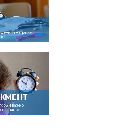
ешения анаграмм
аты.
ЖМЕНТ
оторый важно
о возраста.