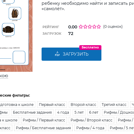
ребенку необходимо найти и записать р
«самолёт».
0.00
(0 оценок)
РЕЙТИНГ
72
ЗАГРУЗОК
Бесплатно
ЗАГРУЗИТЬ
ькою
еские фильтры:
дготовка к школе
Первый класс
Второй класс
Третий класс
фмы
Бесплатные задания
4 года
5 лет
6 лет
Рифмы / Дошко
а к школе
Рифмы / Первый класс
Рифмы / Второй класс
Рифмы /
 класс
Рифмы / Бесплатные задания
Рифмы / 4 года
Рифмы / 5 ле