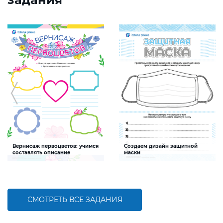
Вернисаж первоцветов: учимся
Создаем дизайн защитной
составлять описание
маски
Задание будет способствовать
Задание будет способствовать
формированию умения составлять
развитию творческих способностей,
краткое описание
формированию
здоровьесберегающей
компетентности
СМОТРЕТЬ ВСЕ ЗАДАНИЯ
БОЛЬШЕ
БОЛЬШЕ