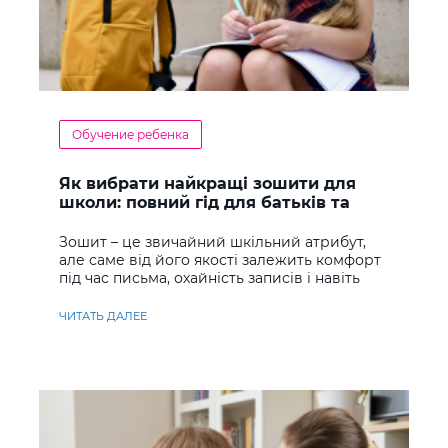
Обучение ребенка
Як вибрати найкращі зошити для
школи: повний гід для батьків та
учнів
Зошит – це звичайний шкільний атрибут,
але саме від його якості залежить комфорт
під час письма, охайність записів і навіть
ставлення до навчання
ЧИТАТЬ ДАЛЕЕ