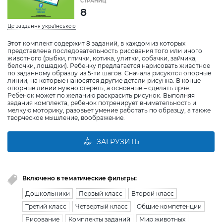
СТРАНИЦ
8
Це завдання українською
Этот комплект содержит 8 заданий, в каждом из которых
представлена последовательность рисования того или иного
животного (рыбки, птички, котика, улитки, собачки, зайчика,
белочки, лошадки). Ребенку предлагается нарисовать животное
по заданному образцу из 5-ти шагов. Сначала рисуются опорные
линии, на которые наносятся другие детали рисунка. В конце
опорные линии нужно стереть, а основные – сделать ярче.
Ребенок может по желанию раскрасить рисунок. Выполняя
задания комплекта, ребенок потренирует внимательность и
мелкую моторику, разовьет умение работать по образцу, а также
творческое мышление, воображение.
ЗАГРУЗИТЬ
Включено в тематические фильтры:
Дошкольники
Первый класс
Второй класс
Третий класс
Четвертый класс
Общие компетенции
Рисование
Комплекты заданий
Мир животных