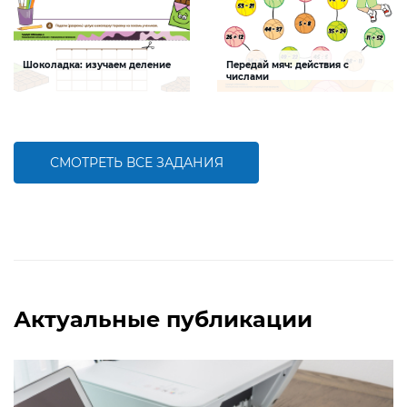
Шоколадка: изучаем деление
Передай мяч: действия с
числами
Задание будет способствовать
Задание будет способствовать
формированию навыков деления
совершенствованию навыков
сложения, вычитания, умножения,
деления, сравнения
СМОТРЕТЬ ВСЕ ЗАДАНИЯ
БОЛЬШЕ
БОЛЬШЕ
Актуальные публикации