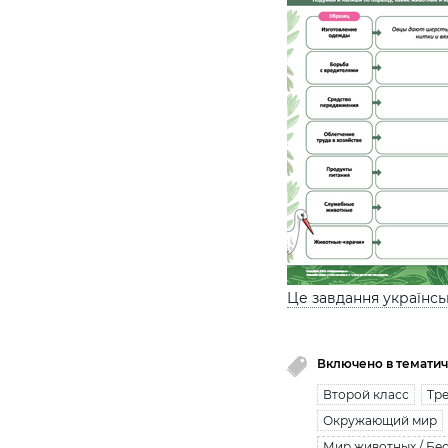
Це завдання українс
Включено в тематич
Второй класс
Тре
Окружающий мир
Мир животных / Бе