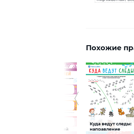
Похожие пр
Экосистемы:
Куда ведут следы:
н
жизнь джунглей
направление