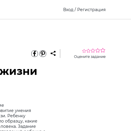
Вход
/
Регистрация
Оцените задание
 жизни
ие
звитие умения
зи. Ребенку
о образцу, какие
еловека. Задание