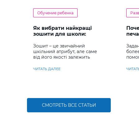
Обучение ребенка
Раз
Як вибрати найкращі
Поч
зошити для школи:
печа
повний гід для батьків та
реб
учнів
Зошит – це звичайний
Задан
шкільний атрибут, але саме
боле
від його якості залежить
помо
комфорт під час письма,
сраз
охайність записів і навіть
навы
ЧИТАТЬ ДАЛЕЕ
ЧИТАТ
ставлення до навчання
СМОТРЕТЬ ВСЕ СТАТЬИ