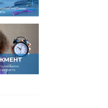
ешения анаграмм
аты.
ЖМЕНТ
оторый важно
о возраста.