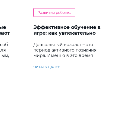
Развитие ребенка
ые
Эффективное обучение в
гают
игре: как увлекательно
кий
развивать логику у
дошкольников
особ
Дошкольный возраст – это
для
период активного познания
ным,
мира. Именно в это время
ребенок учится
анализировать и находить
ЧИТАТЬ ДАЛЕЕ
решения