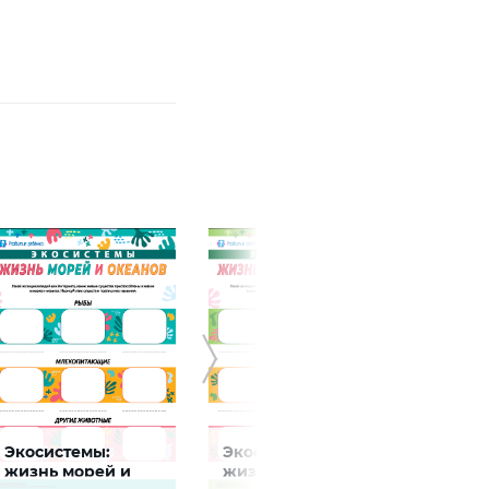
Экосистемы:
Экосистемы:
Экос
жизнь морей и
жизнь смешанных
жизн