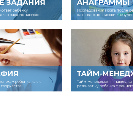
Е ЗАДАНИЯ
АНАГРАММЫ
могает ребенку
Исследования мозга после р
олько важных навыков.
дают вдохновляющие результ
АФИЯ
ТАЙМ-МЕНЕД
успехам ребенка как к
Тайм-менеджмент – навык, к
творчества.
развивать у ребенка с раннег