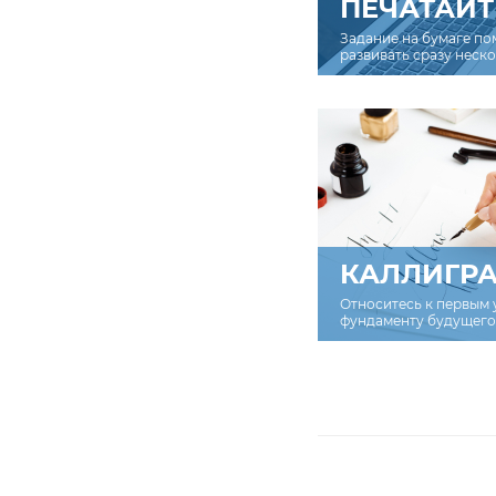
ПЕЧАТАЙТ
Задание на бумаге по
развивать сразу неск
КАЛЛИГР
Относитесь к первым 
фундаменту будущего 