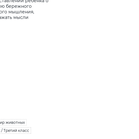
ставлений ребенка о
ию бережного
кого мышления,
ражать мысли
ир животных
/ Третий класс