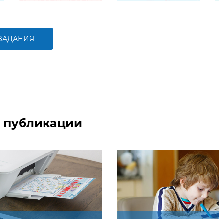
животных
Задание будет
Задание будет
способствовать
способствовать
формированию
формированию
естественнонаучной
компетентностей в
компетентности,
области естественных
 ЗАДАНИЯ
углублению
наук, расширению знаний
представлений о
о разнообразии животных
БОЛЬШЕ
БОЛЬШЕ
животных
в природе
 публикации