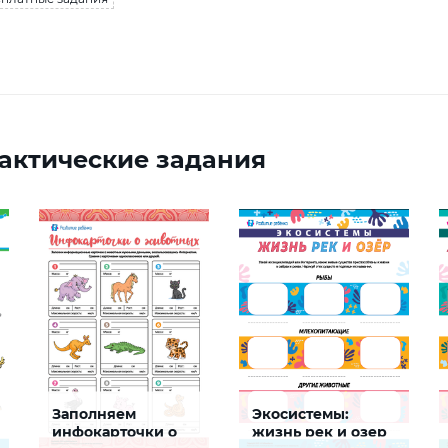
актические задания
Заполняем
Экосистемы:
инфокарточки о
жизнь рек и озер