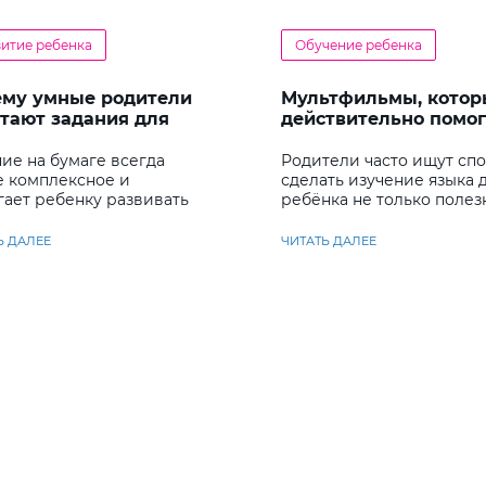
витие ребенка
Обучение ребенка
ему умные родители
Мультфильмы, котор
тают задания для
действительно помо
енка
детям учить английс
ие на бумаге всегда
Родители часто ищут сп
е комплексное и
сделать изучение языка 
гает ребенку развивать
ребёнка не только полез
у несколько важных
но и увлекательным
ков
Ь ДАЛЕЕ
ЧИТАТЬ ДАЛЕЕ