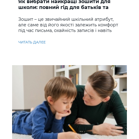
Як вибрати найкращі зошити для
школи: повний гід для батьків та
учнів
Зошит – це звичайний шкільний атрибут,
але саме від його якості залежить комфорт
під час письма, охайність записів і навіть
ставлення до навчання
ЧИТАТЬ ДАЛЕЕ