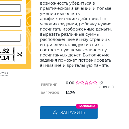
дитин
возможность убедиться в
практическом значении и пользе
умения выполнять
арифметические действия. По
условию задания, ребенку нужно
посчитать изображенные деньги,
вырезать различные суммы,
расположенные внизу страницы,
и приклеить каждую из них к
соответствующему количеству
посчитанных денег. Выполнение
задания поможет потренировать
внимание и зрительную память.
ькою
0.00
(0
РЕЙТИНГ
оценок)
1429
ЗАГРУЗОК
Бесплатно
ЗАГРУЗИТЬ