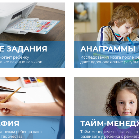
Е ЗАДАНИЯ
АНАГРАММЫ
могает ребенку
Исследования мозга после р
олько важных навыков.
дают вдохновляющие результ
АФИЯ
ТАЙМ-МЕНЕД
успехам ребенка как к
Тайм-менеджмент – навык, к
творчества.
развивать у ребенка с раннег