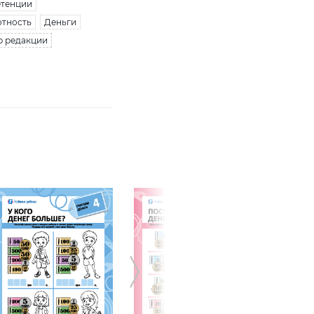
тенции
отность
Деньги
р редакции