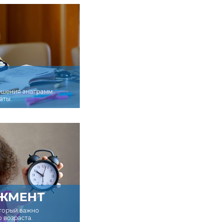
ешения анаграмм
аты.
ЖМЕНТ
оторый важно
о возраста.