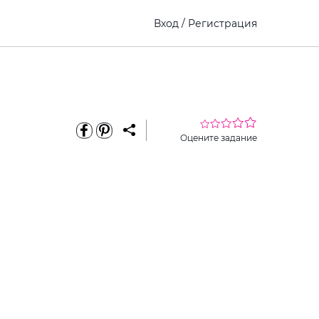
Вход
/
Регистрация
Оцените задание
еріть
Виберите
Как это
премиум
ину
ребенка
работает?
доступ
или класс
закончил
ати