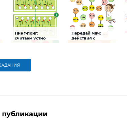
Пинг-понг:
Передай мяч:
считаем устно
действия с
числами
Задание будет
Задание будет
способствовать
способствовать
формированию навыков
совершенствованию
устного счета
навыков сложения,
вычитания, умножения,
 ЗАДАНИЯ
деления, сравнения
БОЛЬШЕ
БОЛЬШЕ
 публикации