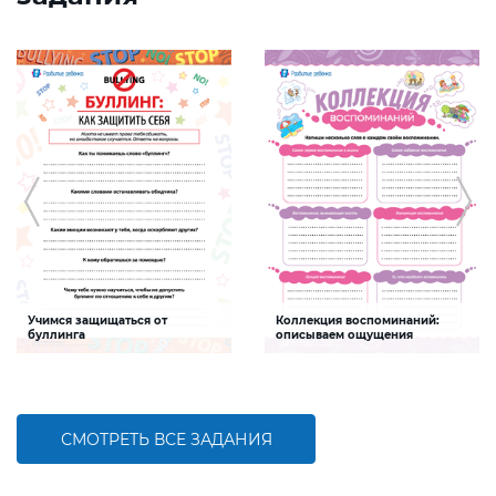
Учимся защищаться от
Коллекция воспоминаний:
буллинга
описываем ощущения
Задание будет способствовать
Задание будет способствовать
формированию социальной и
формированию речевой
гражданской компетентностей
компетентности и развитию
ребенка, развитию навыков
эмоционального интеллекта детей
ответственного и безопасного
поведения
СМОТРЕТЬ ВСЕ ЗАДАНИЯ
БОЛЬШЕ
БОЛЬШЕ