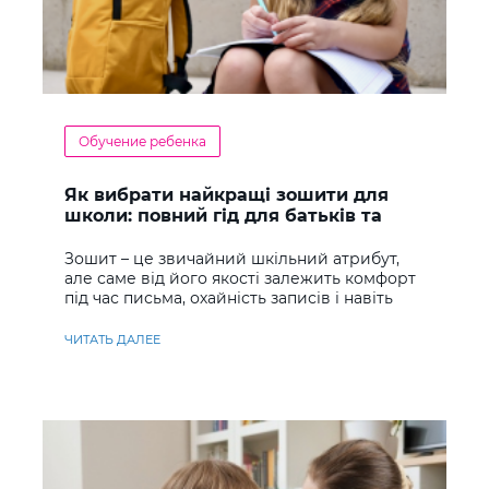
Обучение ребенка
Як вибрати найкращі зошити для
школи: повний гід для батьків та
учнів
Зошит – це звичайний шкільний атрибут,
але саме від його якості залежить комфорт
під час письма, охайність записів і навіть
ставлення до навчання
ЧИТАТЬ ДАЛЕЕ