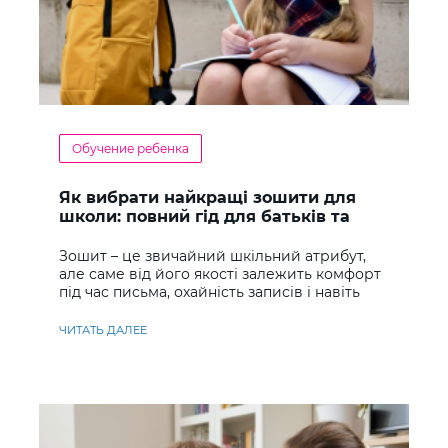
Обучение ребенка
Як вибрати найкращі зошити для
школи: повний гід для батьків та
учнів
Зошит – це звичайний шкільний атрибут,
але саме від його якості залежить комфорт
під час письма, охайність записів і навіть
ставлення до навчання
ЧИТАТЬ ДАЛЕЕ