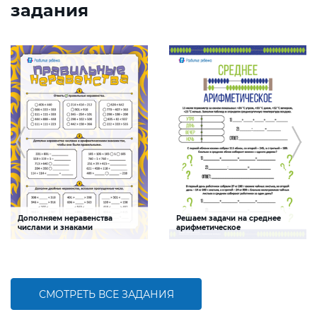
задания
Дополняем неравенства
Решаем задачи на среднее
числами и знаками
арифметическое
Задание будет способствовать
Задание будет способствовать
формированию математической
формированию математической
компетентности,
компетентности, развитию умения
совершенствованию умению
решать задачи на нахождение
сравнивать числа
среднего арифметического
СМОТРЕТЬ ВСЕ ЗАДАНИЯ
БОЛЬШЕ
БОЛЬШЕ