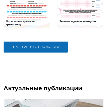
Определяем время на
Решаем задачи о каникулах
тренировку
Задание будет способствовать
Задание будет способствовать
формированию математической
формированию математической
компетентности, развитию умения
компетентности детей,
слагать именованные числа
совершенствованию умения решать
задачи и пользоваться календарем
СМОТРЕТЬ ВСЕ ЗАДАНИЯ
БОЛЬШЕ
БОЛЬШЕ
Актуальные публикации