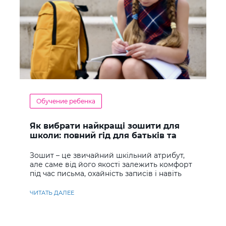
Обучение ребенка
Як вибрати найкращі зошити для
школи: повний гід для батьків та
учнів
Зошит – це звичайний шкільний атрибут,
але саме від його якості залежить комфорт
під час письма, охайність записів і навіть
ставлення до навчання
ЧИТАТЬ ДАЛЕЕ