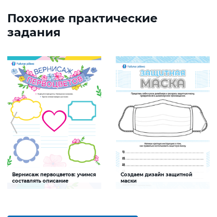
Похожие практические
задания
Вернисаж первоцветов: учимся
Создаем дизайн защитной
составлять описание
маски
Задание будет способствовать
Задание будет способствовать
формированию умения составлять
развитию творческих способностей,
краткое описание
формированию
здоровьесберегающей