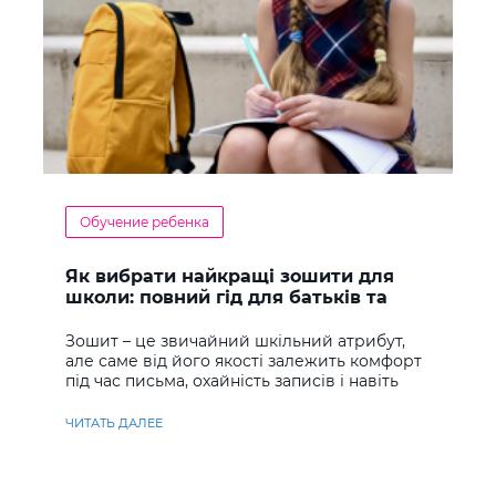
Обучение ребенка
Як вибрати найкращі зошити для
школи: повний гід для батьків та
учнів
Зошит – це звичайний шкільний атрибут,
але саме від його якості залежить комфорт
під час письма, охайність записів і навіть
ставлення до навчання
ЧИТАТЬ ДАЛЕЕ