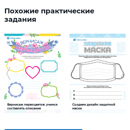
Похожие практические
задания
Вернисаж первоцветов: учимся
Создаем дизайн защитной
составлять описание
маски
Задание будет способствовать
Задание будет способствовать
формированию умения составлять
развитию творческих способностей,
краткое описание
формированию
здоровьесберегающей