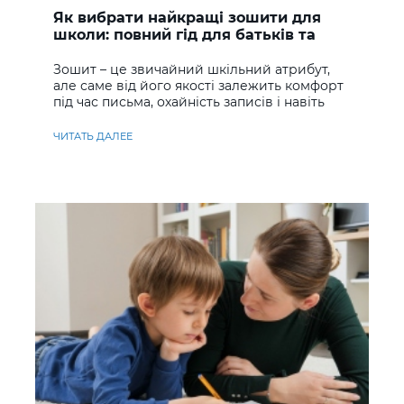
Як вибрати найкращі зошити для
школи: повний гід для батьків та
учнів
Зошит – це звичайний шкільний атрибут,
але саме від його якості залежить комфорт
під час письма, охайність записів і навіть
ставлення до навчання
ЧИТАТЬ ДАЛЕЕ