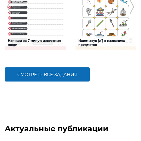
Напиши за 7 минут: известные
Ищем звук [л'] в названиях
люди
предметов
Задание будет способствовать
Задание будет способствовать
расширению словарного запаса и
формированию речевой
активизации познавательной
компетентности ребенка, развитию
деятельности детей
фонематического слуха
СМОТРЕТЬ ВСЕ ЗАДАНИЯ
БОЛЬШЕ
БОЛЬШЕ
Актуальные публикации