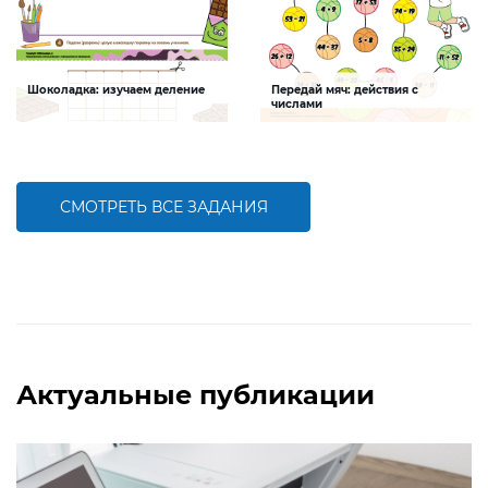
Шоколадка: изучаем деление
Передай мяч: действия с
числами
Задание будет способствовать
Задание будет способствовать
формированию навыков деления
совершенствованию навыков
сложения, вычитания, умножения,
деления, сравнения
СМОТРЕТЬ ВСЕ ЗАДАНИЯ
БОЛЬШЕ
БОЛЬШЕ
Актуальные публикации