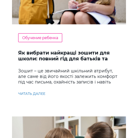
Обучение ребенка
Як вибрати найкращі зошити для
школи: повний гід для батьків та
учнів
Зошит – це звичайний шкільний атрибут,
але саме від його якості залежить комфорт
під час письма, охайність записів і навіть
ставлення до навчання
ЧИТАТЬ ДАЛЕЕ