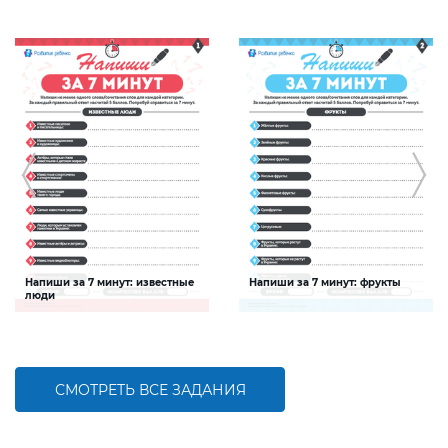
Напиши за 7 минут: известные
Напиши за 7 минут: фрукты
люди
Задание будет способствовать
Задание будет способствовать
расширению словарного запаса и
расширению словарного запаса и
активизации познавательной
активизации познавательной
деятельности детей
деятельности детей
СМОТРЕТЬ ВСЕ ЗАДАНИЯ
БОЛЬШЕ
БОЛЬШЕ