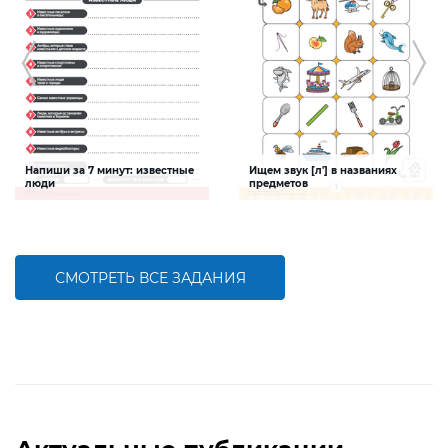
Напиши за 7 минут: известные
Ищем звук [л'] в названиях
люди
предметов
Задание будет способствовать
Задание будет способствовать
расширению словарного запаса и
формированию речевой
активизации познавательной
компетентности ребенка, развитию
деятельности детей
фонематического слуха
СМОТРЕТЬ ВСЕ ЗАДАНИЯ
БОЛЬШЕ
БОЛЬШЕ