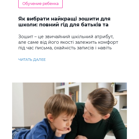
Обучение ребенка
Як вибрати найкращі зошити для
школи: повний гід для батьків та
учнів
Зошит – це звичайний шкільний атрибут,
але саме від його якості залежить комфорт
під час письма, охайність записів і навіть
ставлення до навчання
ЧИТАТЬ ДАЛЕЕ