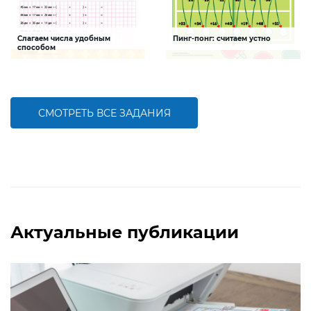
Слагаем числа удобным
Пинг-понг: считаем устно
способом
Задание будет способствовать
Задание будет способствовать
формированию математической
формированию навыков устного
компетентности, развивать умение
счета
решать примеры в несколько
действий
СМОТРЕТЬ ВСЕ ЗАДАНИЯ
БОЛЬШЕ
БОЛЬШЕ
Актуальные публикации