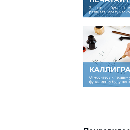
Задание на бумаге по
развивать сразу неск
КАЛЛИГР
Относитесь к первым 
фундаменту будущего 