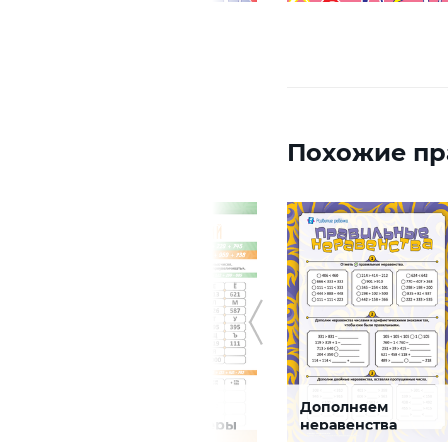
Похожие пр
Письменно
Дополняем
решаем примеры
неравенства
овых
на сложение и
числами и