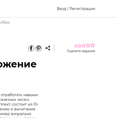
Вход
/
Регистрация
олбик
Оцените задание
ложение
 отработать навыки
значных чисел,
ект состоит из 10-
жение и вычитание
ример визуально