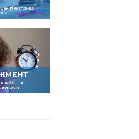
ешения анаграмм
аты.
ЖМЕНТ
оторый важно
о возраста.