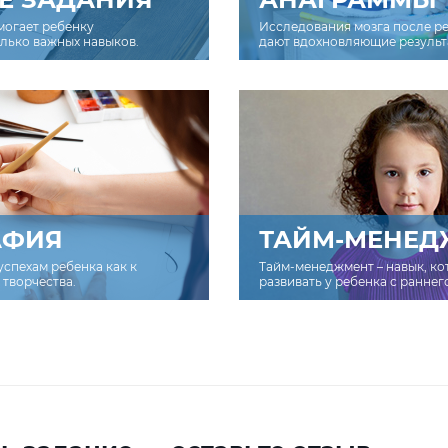
могает ребенку
Исследования мозга после р
олько важных навыков.
дают вдохновляющие результ
АФИЯ
ТАЙМ-МЕНЕД
успехам ребенка как к
Тайм-менеджмент – навык, к
творчества.
развивать у ребенка с раннег