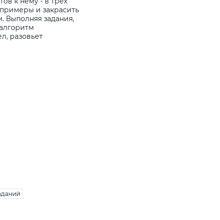
ов к нему - в трех
 примеры и закрасить
. Выполняя задания,
 алгоритм
л, разовьет
аданий