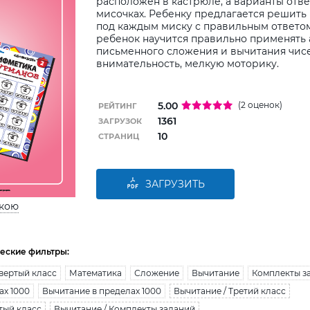
расположен в кастрюле, а варианты ответ
мисочках. Ребенку предлагается решить
под каждым миску с правильным ответом
ребенок научится правильно применять
письменного сложения и вычитания чисе
внимательность, мелкую моторику.
5.00
(2 оценок)
РЕЙТИНГ
1361
ЗАГРУЗОК
10
СТРАНИЦ
ЗАГРУЗИТЬ
ькою
еские фильтры:
вертый класс
Математика
Сложение
Вычитание
Комплекты з
ах 1000
Вычитание в пределах 1000
Вычитание / Третий класс
тый класс
Вычитание / Комплекты заданий