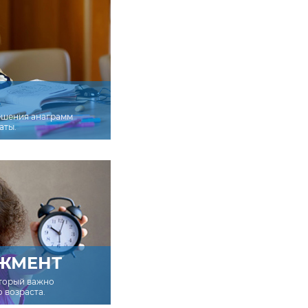
ешения анаграмм
аты.
ЖМЕНТ
оторый важно
о возраста.