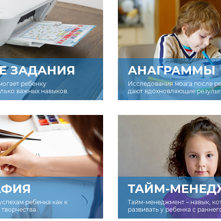
Е ЗАДАНИЯ
АНАГРАММЫ
могает ребенку
Исследования мозга после р
олько важных навыков.
дают вдохновляющие результ
АФИЯ
ТАЙМ-МЕНЕД
успехам ребенка как к
Тайм-менеджмент – навык, к
творчества.
развивать у ребенка с раннег