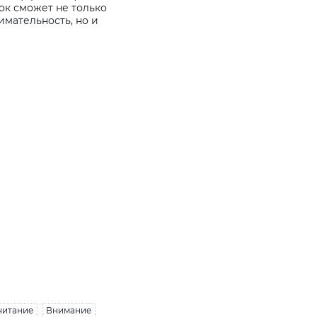
ок сможет не только
мательность, но и
читание
Внимание