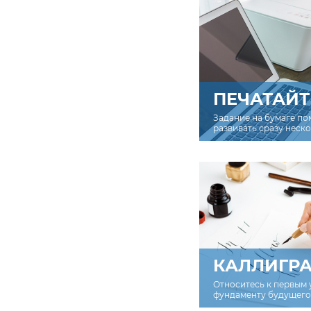
ПЕЧАТАЙТ
Задание на бумаге по
развивать сразу неск
КАЛЛИГР
Относитесь к первым 
фундаменту будущего 