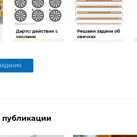
Дартс: действия с
Решаем задачи об
числами
овечках
Задание будет
Задание будет
способствовать
способствовать
совершенствованию
формированию
навыков сложения,
математической
вычитания, умножения
компетентности,
 ЗАДАНИЯ
совершенствованию
умения осуществлять
БОЛЬШЕ
БОЛЬШЕ
устные и письменные
арифметические
вычисления
 публикации