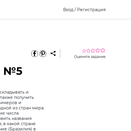
Вход
/
Регистрация
Оцените задание
е №5
 складывать и
 также получить
римеров и
дной из стран мира.
ие числа
овить названия
, в какой стране
ние (Бразилия) в