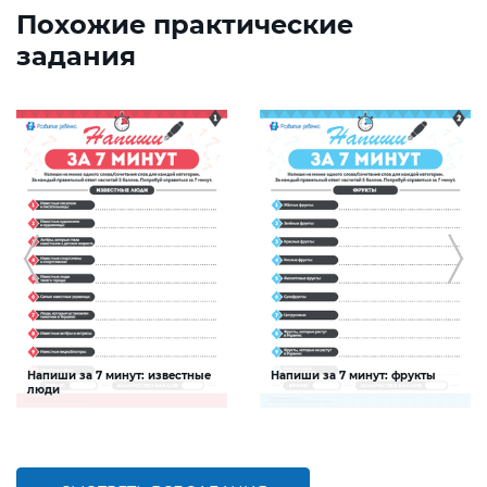
Похожие практические
задания
Напиши за 7 минут: известные
Напиши за 7 минут: фрукты
люди
Задание будет способствовать
Задание будет способствовать
расширению словарного запаса и
расширению словарного запаса и
активизации познавательной
активизации познавательной
деятельности детей
деятельности детей