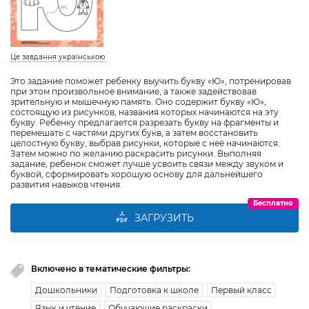
Це завдання українською
Это задание поможет ребенку выучить букву «Ю», потренировав
при этом произвольное внимание, а также задействовав
зрительную и мышечную память. Оно содержит букву «Ю»,
состоящую из рисунков, названия которых начинаются на эту
букву. Ребенку предлагается разрезать букву на фрагменты и
перемешать с частями других букв, а затем восстановить
целостную букву, выбрав рисунки, которые с неё начинаются.
Затем можно по желанию раскрасить рисунки. Выполняя
задание, ребенок сможет лучше усвоить связи между звуком и
буквой, сформировать хорошую основу для дальнейшего
развития навыков чтения.
Бесплатно
ЗАГРУЗИТЬ
Включено в тематические фильтры:
Дошкольники
Подготовка к школе
Первый класс
Язык и чтение
Обучающие раскраски