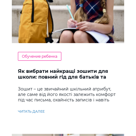
Обучение ребенка
Як вибрати найкращі зошити для
школи: повний гід для батьків та
учнів
Зошит – це звичайний шкільний атрибут,
але саме від його якості залежить комфорт
під час письма, охайність записів і навіть
ставлення до навчання
ЧИТАТЬ ДАЛЕЕ