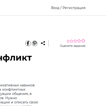
Вход
/
Регистрация
Оцените задание
нфликт
никативных навыков
 в конфликтных
туации общения, в
ов. Нужно
уации и описать свою