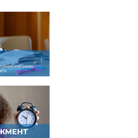
ешения анаграмм
аты.
ЖМЕНТ