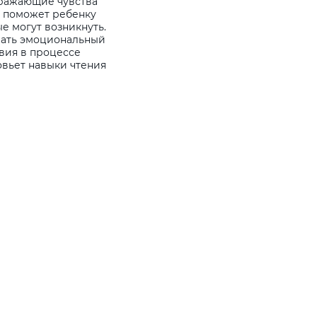
тражающие чувства
о поможет ребенку
е могут возникнуть.
вать эмоциональный
твия в процессе
овьет навыки чтения