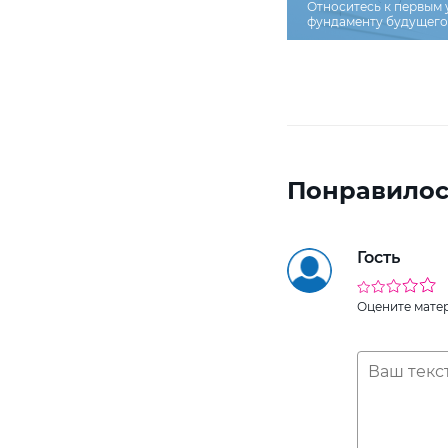
Относитесь к первым 
фундаменту будущего 
Понравилос
Гость
Оцените мате