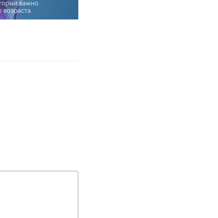
оторый важно
о возраста.