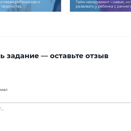
успехам ребенка как к
Тайм-менеджмент – навык, к
творчества.
развивать у ребенка с раннег
ь задание — оставьте отзыв
риал