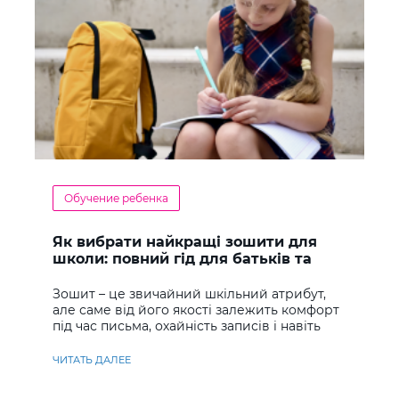
Обучение ребенка
Як вибрати найкращі зошити для
школи: повний гід для батьків та
учнів
Зошит – це звичайний шкільний атрибут,
але саме від його якості залежить комфорт
під час письма, охайність записів і навіть
ставлення до навчання
ЧИТАТЬ ДАЛЕЕ