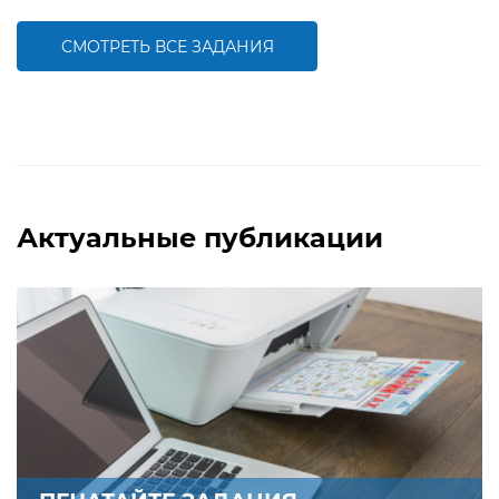
компетентности,
компетентности, развитию умения
совершенствованию умению
решать задачи на нахождение
сравнивать числа
среднего арифметического
СМОТРЕТЬ ВСЕ ЗАДАНИЯ
БОЛЬШЕ
БОЛЬШЕ
Актуальные публикации