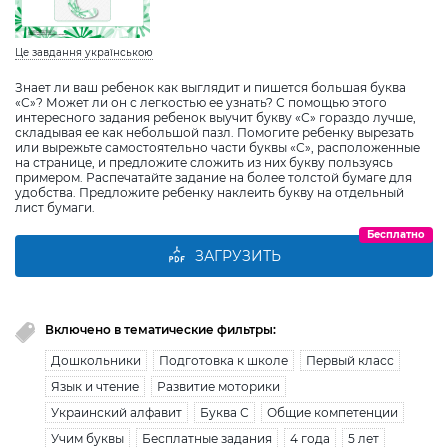
Це завдання українською
Знает ли ваш ребенок как выглядит и пишется большая буква
«С»? Может ли он с легкостью ее узнать? С помощью этого
интересного задания ребенок выучит букву «С» гораздо лучше,
складывая ее как небольшой пазл. Помогите ребенку вырезать
или вырежьте самостоятельно части буквы «С», расположенные
на странице, и предложите сложить из них букву пользуясь
примером. Распечатайте задание на более толстой бумаге для
удобства. Предложите ребенку наклеить букву на отдельный
лист бумаги.
Бесплатно
ЗАГРУЗИТЬ
Включено в тематические фильтры:
Дошкольники
Подготовка к школе
Первый класс
Язык и чтение
Развитие моторики
Украинский алфавит
Буква С
Общие компетенции
Учим буквы
Бесплатные задания
4 года
5 лет