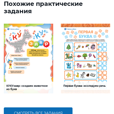
Похожие практические
задания
КУКУзавр: создаем животное
Первая буква: исследуем речь
из букв
Задание будет способствовать
Задание будет способствовать
развитию мелкой моторики, умения
формированию речевой
распознавать буквы и шрифты среди
компетентности ребенка,
печатных текстов
обогащению словарного запаса
СМОТРЕТЬ ВСЕ ЗАДАНИЯ