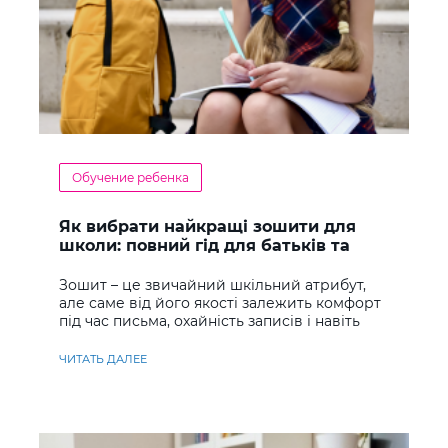
Обучение ребенка
Як вибрати найкращі зошити для
школи: повний гід для батьків та
учнів
Зошит – це звичайний шкільний атрибут,
але саме від його якості залежить комфорт
під час письма, охайність записів і навіть
ставлення до навчання
ЧИТАТЬ ДАЛЕЕ