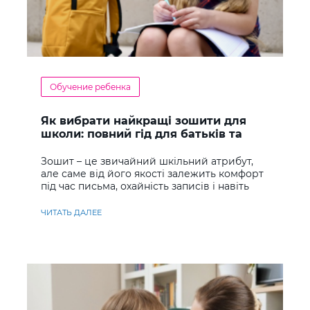
Обучение ребенка
Як вибрати найкращі зошити для
школи: повний гід для батьків та
учнів
Зошит – це звичайний шкільний атрибут,
але саме від його якості залежить комфорт
під час письма, охайність записів і навіть
ставлення до навчання
ЧИТАТЬ ДАЛЕЕ