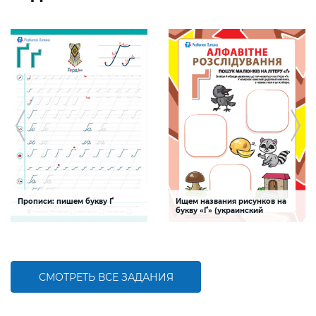
Прописи: пишем букву Ґ
Ищем названия рисунков на
букву «Ґ» (украинский
алфавит)
Задание будет способствовать
Задание, поможет ребенку изучить
формированию графо-моторных
буквы украинского алфавита,
навыков написания буквы Ґ
развивать логическое мышление и
творческие способности
СМОТРЕТЬ ВСЕ ЗАДАНИЯ
БОЛЬШЕ
БОЛЬШЕ