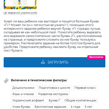
Це завдання українською
Знает ли ваш ребенок как выглядит и пишется большая буква
«Ґ»? Может ли он с легкостью ее узнать? С помощью этого
интересного задания ребенок выучит букву «Ґ» гораздо лучше,
складывая ее как небольшой пазл. Помогите ребенку вырезать
или вырежьте самостоятельно части буквы «Ґ», расположенные
на странице, и предложите сложить из них букву пользуясь
примером. Распечатайте задание на более толстой бумаге для
удобства. Предложите ребенку наклеить букву на отдельный
лист бумаги.
Бесплатно
ЗАГРУЗИТЬ
Включено в тематические фильтры:
Дошкольники
Подготовка к школе
Первый класс
Язык и чтение
Развитие моторики
Украинский алфавит
Буква Ґ
Общие компетенции
Учим буквы
Бесплатные задания
4 года
5 лет