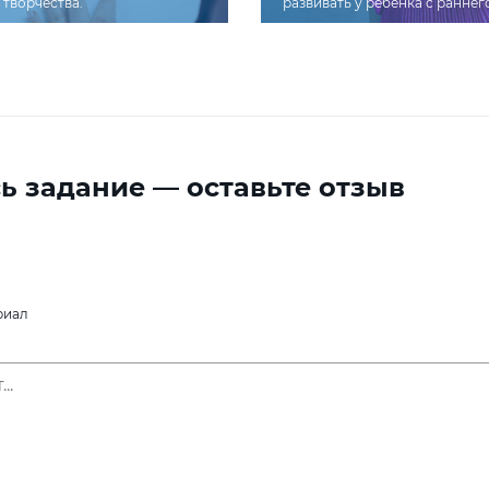
творчества.
развивать у ребенка с раннег
ь задание — оставьте отзыв
риал