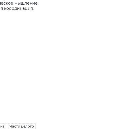
ическое мышление,
ая координация.
ка
Части целого