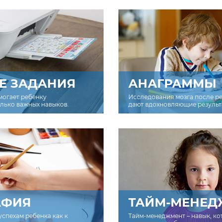
Е ЗАДАНИЯ
АНАГРАММЫ
могает ребенку
Исследования мозга после р
олько важных навыков.
дают вдохновляющие результ
АФИЯ
ТАЙМ-МЕНЕД
успехам ребенка как к
Тайм-менеджмент – навык, к