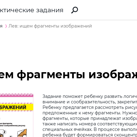
ктические задания
я
Лев: ищем фрагменты изображений
щем фрагменты изобра
Задание поможет ребенку развить логи
внимание и сообразительность, закрепи
Ребенку предлагается рассмотреть рису
предложенные к нему фрагменты. Нужно 
фрагменты, которые принадлежат изобр
также написать номера соответствующи
специальных ячейках. В процессе выпол
ребенка будет формироваться сконцент