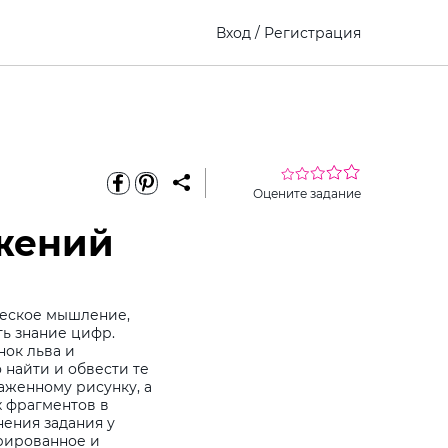
Вход
/
Регистрация
Оцените задание
жений
ческое мышление,
ть знание цифр.
нок льва и
найти и обвести те
аженному рисунку, а
х фрагментов в
нения задания у
рированное и