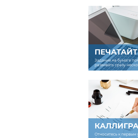
ПЕЧАТАЙТ
Задание на бумаге по
развивать сразу неск
КАЛЛИГР
Относитесь к первым 