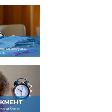
ешения анаграмм
аты.
ЖМЕНТ
оторый важно