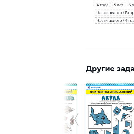
4 года
5 лет
6 
Части целого / Вто
Части целого / 4 го
Другие зада