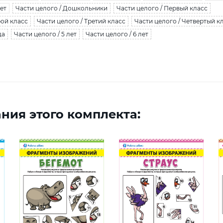
лет
Части целого / Дошкольники
Части целого / Первый класс
рой класс
Части целого / Третий класс
Части целого / Четвертый к
да
Части целого / 5 лет
Части целого / 6 лет
ния этого комплекта: