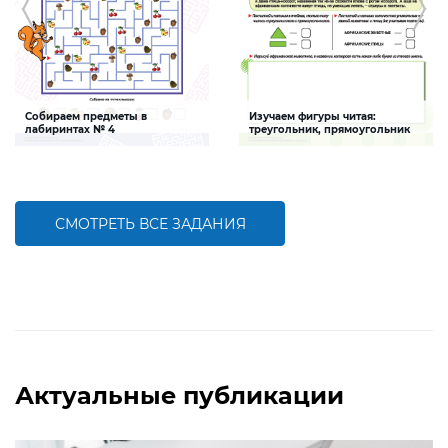
Собираем предметы в
Изучаем фигуры читая:
лабиринтах № 4
треугольник, прямоугольник
Задание, которое поможет ребенку
Задание, которое поможет ребенку
развить зрительно-моторную
закрепить знания о геометрических
координацию и навыки
фигурах (треугольнике и
последовательного счета в
прямоугольнике), развить навыки
пределах 20
чтения и последовательного счета
СМОТРЕТЬ ВСЕ ЗАДАНИЯ
БОЛЬШЕ
БОЛЬШЕ
Актуальные публикации