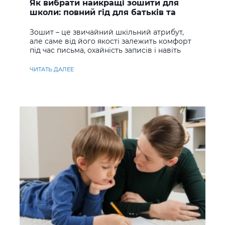
Як вибрати найкращі зошити для
школи: повний гід для батьків та
учнів
Зошит – це звичайний шкільний атрибут,
але саме від його якості залежить комфорт
під час письма, охайність записів і навіть
ставлення до навчання
ЧИТАТЬ ДАЛЕЕ