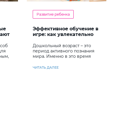
Развитие ребенка
ые
Эффективное обучение в
гают
игре: как увлекательно
кий
развивать логику у
дошкольников
особ
Дошкольный возраст – это
для
период активного познания
ным,
мира. Именно в это время
ребенок учится
анализировать и находить
ЧИТАТЬ ДАЛЕЕ
решения