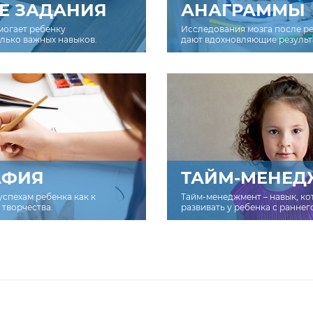
Е ЗАДАНИЯ
АНАГРАММЫ
могает ребенку
Исследования мозга после р
олько важных навыков.
дают вдохновляющие результ
АФИЯ
ТАЙМ-МЕНЕД
успехам ребенка как к
Тайм-менеджмент – навык, к
творчества.
развивать у ребенка с раннег