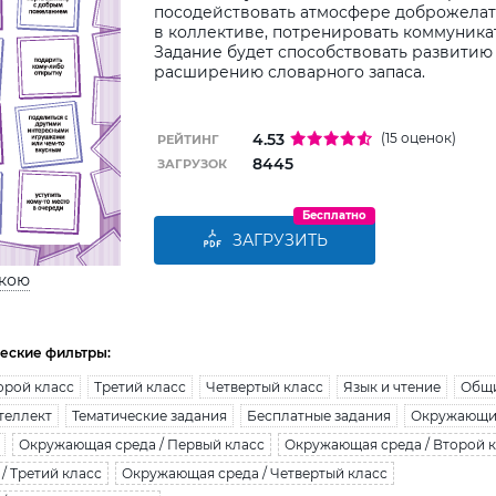
посодействовать атмосфере доброжелат
в коллективе, потренировать коммуника
Задание будет способствовать развитию
расширению словарного запаса.
4.53
(15 оценок)
РЕЙТИНГ
8445
ЗАГРУЗОК
Бесплатно
ЗАГРУЗИТЬ
ькою
еские фильтры:
орой класс
Третий класс
Четвертый класс
Язык и чтение
Общи
теллект
Тематические задания
Бесплатные задания
Окружающи
Окружающая среда / Первый класс
Окружающая среда / Второй 
/ Третий класс
Окружающая среда / Четвертый класс