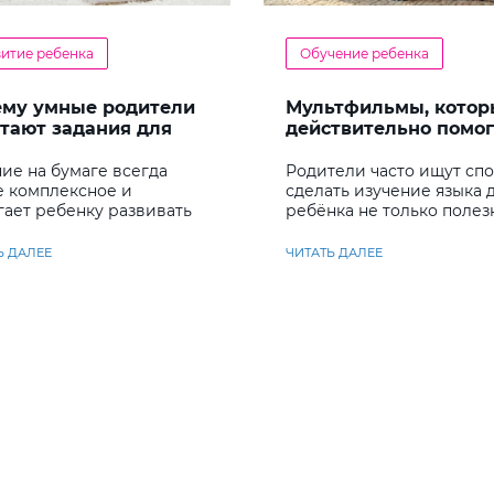
витие ребенка
Обучение ребенка
ему умные родители
Мультфильмы, котор
тают задания для
действительно помо
енка
детям учить английс
ие на бумаге всегда
Родители часто ищут сп
е комплексное и
сделать изучение языка 
гает ребенку развивать
ребёнка не только полез
у несколько важных
но и увлекательным
ков
Ь ДАЛЕЕ
ЧИТАТЬ ДАЛЕЕ