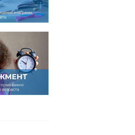
ешения анаграмм
аты.
ЖМЕНТ
оторый важно
о возраста.