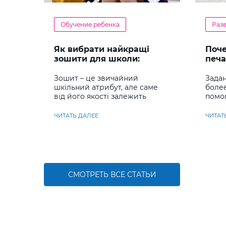
Обучение ребенка
Раз
Як вибрати найкращі
Поч
зошити для школи:
печа
повний гід для батьків та
реб
учнів
Зошит – це звичайний
Задан
шкільний атрибут, але саме
боле
від його якості залежить
помо
комфорт під час письма,
сраз
охайність записів і навіть
навы
ЧИТАТЬ ДАЛЕЕ
ЧИТАТ
ставлення до навчання
СМОТРЕТЬ ВСЕ СТАТЬИ