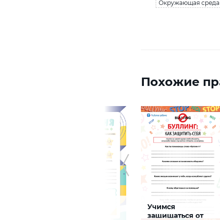
Окружающая среда 
Похожие пр
ная
Эмоция дня:
Учимся
работаем с
защищаться от