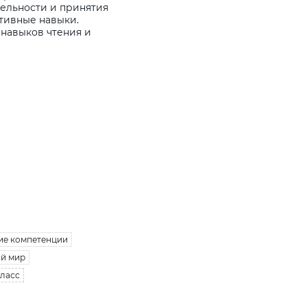
ельности и принятия
тивные навыки.
 навыков чтения и
е компетенции
й мир
класс