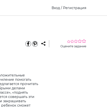
Вход
/
Регистрация
Оцените задание
положительные
ремление помогать
едлагается прочитать
обрыми делами
ассе», «поднять
ается совершать эти
 и закрашивать
м ребенок сможет