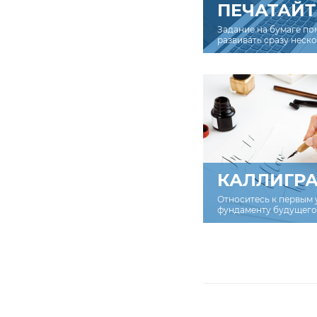
ПЕЧАТАЙТ
Задание на бумаге по
развивать сразу неск
КАЛЛИГР
Относитесь к первым 
фундаменту будущего 