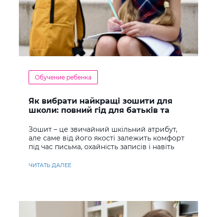
Обучение ребенка
Як вибрати найкращі зошити для
школи: повний гід для батьків та
учнів
Зошит – це звичайний шкільний атрибут,
але саме від його якості залежить комфорт
під час письма, охайність записів і навіть
ставлення до навчання
ЧИТАТЬ ДАЛЕЕ