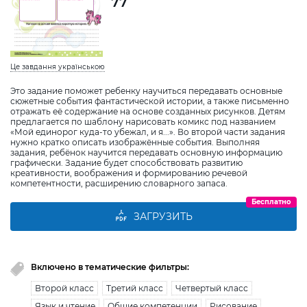
77
Це завдання українською
Это задание поможет ребенку научиться передавать основные
сюжетные события фантастической истории, а также письменно
отражать её содержание на основе созданных рисунков. Детям
предлагается по шаблону нарисовать комикс под названием
«Мой единорог куда-то убежал, и я...». Во второй части задания
нужно кратко описать изображённые события. Выполняя
задания, ребёнок научится передавать основную информацию
графически. Задание будет способствовать развитию
креативности, воображения и формированию речевой
компетентности, расширению словарного запаса.
Бесплатно
ЗАГРУЗИТЬ
Включено в тематические фильтры:
Второй класс
Третий класс
Четвертый класс
Язык и чтение
Общие компетенции
Рисование