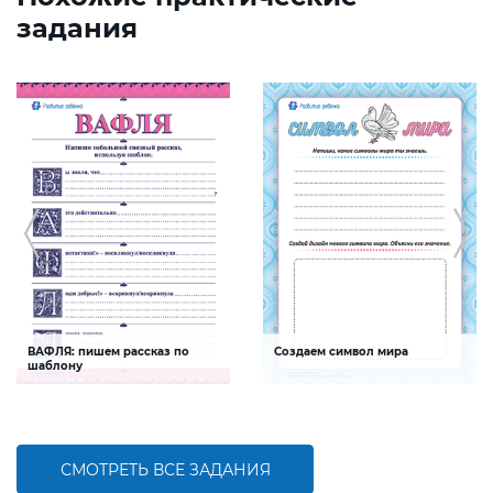
задания
ВАФЛЯ: пишем рассказ по
Создаем символ мира
шаблону
Задание будет способствовать
Задание будет способствовать
формированию речевой
формированию общечеловеческих
компетентности ребенка, развитию
ценностей, социальной и
связной речи, умения выражать свои
гражданской компетентностей
мысли
СМОТРЕТЬ ВСЕ ЗАДАНИЯ
БОЛЬШЕ
БОЛЬШЕ