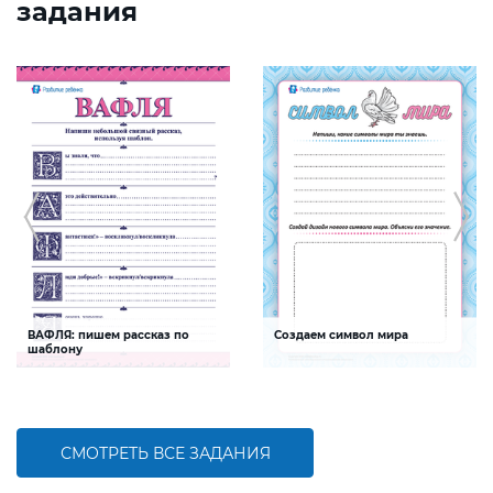
задания
ВАФЛЯ: пишем рассказ по
Создаем символ мира
шаблону
Задание будет способствовать
Задание будет способствовать
формированию речевой
формированию общечеловеческих
компетентности ребенка, развитию
ценностей, социальной и
связной речи, умения выражать свои
гражданской компетентностей
мысли
СМОТРЕТЬ ВСЕ ЗАДАНИЯ
БОЛЬШЕ
БОЛЬШЕ