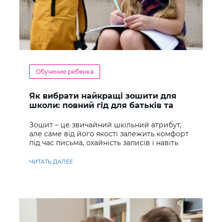
Обучение ребенка
Як вибрати найкращі зошити для
школи: повний гід для батьків та
учнів
Зошит – це звичайний шкільний атрибут,
але саме від його якості залежить комфорт
під час письма, охайність записів і навіть
ставлення до навчання
ЧИТАТЬ ДАЛЕЕ