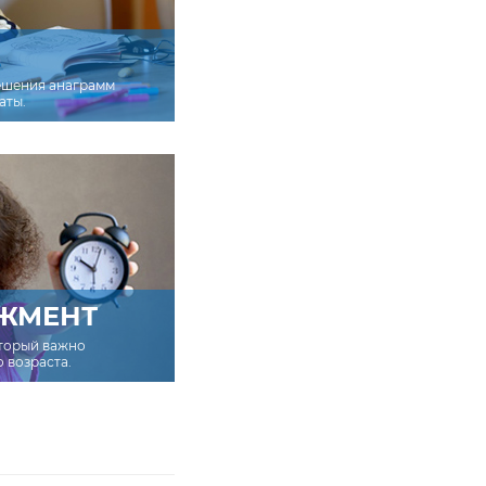
ешения анаграмм
аты.
ЖМЕНТ
оторый важно
о возраста.