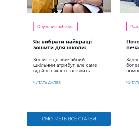
Обучение ребенка
Раз
Як вибрати найкращі
Поч
зошити для школи:
печа
повний гід для батьків та
реб
учнів
Зошит – це звичайний
Задан
шкільний атрибут, але саме
боле
від його якості залежить
помо
комфорт під час письма,
сраз
охайність записів і навіть
навы
ЧИТАТЬ ДАЛЕЕ
ЧИТАТ
ставлення до навчання
СМОТРЕТЬ ВСЕ СТАТЬИ