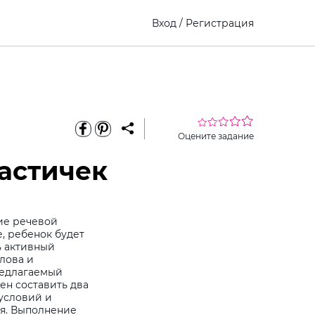
Вход
/
Регистрация
Оцените задание
астичек
ие речевой
, ребенок будет
ь активный
лова и
редлагаемый
ен составить два
условий и
я. Выполнение