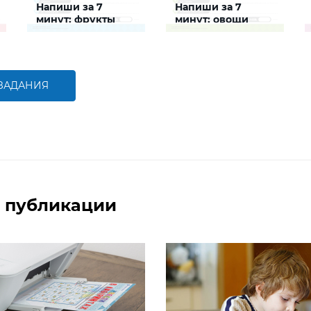
Напиши за 7
Напиши за 7
минут: фрукты
минут: овощи
Задание будет
Задание будет
способствовать
способствовать
расширению словарного
расширению словарного
запаса и активизации
запаса и активизации
познавательной
познавательной
 ЗАДАНИЯ
деятельности детей
деятельности детей
БОЛЬШЕ
БОЛЬШЕ
 публикации