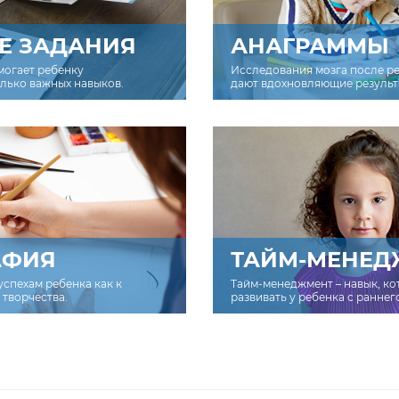
Е ЗАДАНИЯ
АНАГРАММЫ
могает ребенку
Исследования мозга после р
олько важных навыков.
дают вдохновляющие результ
АФИЯ
ТАЙМ-МЕНЕД
успехам ребенка как к
Тайм-менеджмент – навык, к
творчества.
развивать у ребенка с раннег