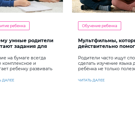
витие ребенка
Обучение ребенка
ему умные родители
Мультфильмы, котор
тают задания для
действительно помо
енка
детям учить английс
ие на бумаге всегда
Родители часто ищут сп
е комплексное и
сделать изучение языка 
гает ребенку развивать
ребёнка не только полез
у несколько важных
но и увлекательным
ков
Ь ДАЛЕЕ
ЧИТАТЬ ДАЛЕЕ