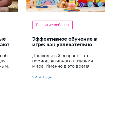
Развитие ребенка
ые
Эффективное обучение в
гают
игре: как увлекательно
кий
развивать логику у
дошкольников
особ
Дошкольный возраст – это
для
период активного познания
ным,
мира. Именно в это время
ребенок учится
анализировать и находить
ЧИТАТЬ ДАЛЕЕ
решения