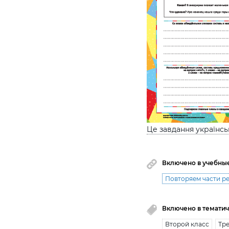
Це завдання українс
Включено в учебны
Повторяем части р
Включено в тематич
Второй класс
Тре