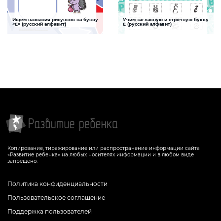
Ищем названия рисунков на букву
Учим заглавную и строчную букву
Буква Ё
Буква Ё
«Ё» (русский алфавит)
Ё (русский алфавит)
Задание, поможет ребенку изучить
Задание поможет ребенку хорошо
буквы русского алфавита, развивать
запомнить русскую букву «Ё», сортируя
логическое мышление и творческие
все предложенные буквы «Ё» на
способности
прописные и строчные
СКАЧАТЬ
СКАЧАТЬ
Копирование, тиражирование или распространение информации сайта
«Развитие ребенка» на любых носителях информации и в любом виде
запрещено.
Политика конфиденциальности
Пользовательское соглашение
Поддержка пользователей