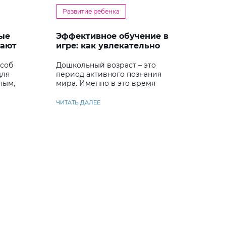
Развитие ребенка
ые
Эффективное обучение в
гают
игре: как увлекательно
кий
развивать логику у
дошкольников
особ
Дошкольный возраст – это
для
период активного познания
ным,
мира. Именно в это время
ребенок учится
анализировать и находить
ЧИТАТЬ ДАЛЕЕ
решения