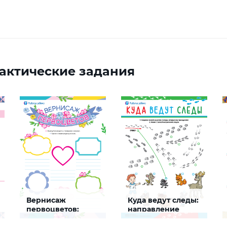
актические задания
Вернисаж
Куда ведут следы:
первоцветов:
направление
учимся составлять
движения
Задание будет
Задание будет