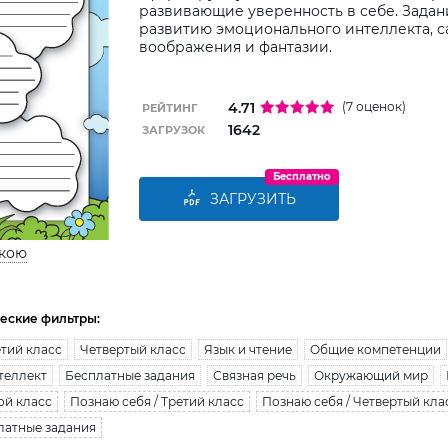
развивающие уверенность в себе. Задан
развитию эмоционального интеллекта, с
воображения и фантазии.
4.71
(7 оценок)
РЕЙТИНГ
1642
ЗАГРУЗОК
Бесплатно
ЗАГРУЗИТЬ
ькою
еские фильтры:
тий класс
Четвертый класс
Язык и чтение
Общие компетенции
теллект
Бесплатные задания
Связная речь
Окружающий мир
ой класс
Познаю себя / Третий класс
Познаю себя / Четвертый кла
латные задания