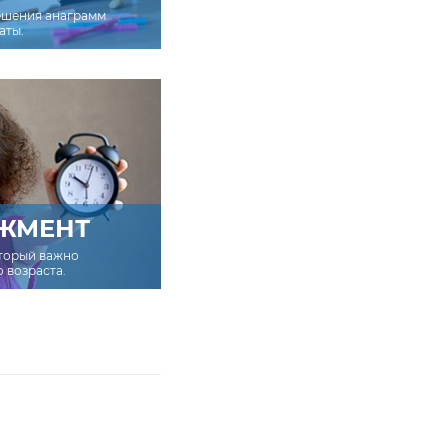
ешения анаграмм
аты.
ЖМЕНТ
оторый важно
о возраста.