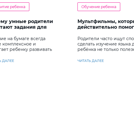
витие ребенка
Обучение ребенка
ему умные родители
Мультфильмы, котор
тают задания для
действительно помо
енка
детям учить английс
ие на бумаге всегда
Родители часто ищут сп
е комплексное и
сделать изучение языка 
гает ребенку развивать
ребёнка не только полез
у несколько важных
но и увлекательным
ков
Ь ДАЛЕЕ
ЧИТАТЬ ДАЛЕЕ