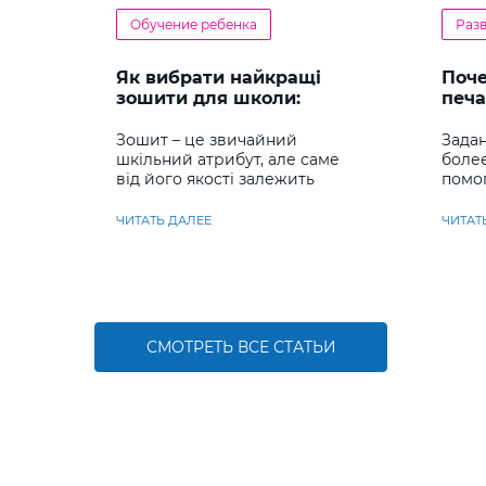
Обучение ребенка
Раз
Як вибрати найкращі
Поч
зошити для школи:
печа
повний гід для батьків та
реб
учнів
Зошит – це звичайний
Задан
шкільний атрибут, але саме
боле
від його якості залежить
помо
комфорт під час письма,
сраз
охайність записів і навіть
навы
ЧИТАТЬ ДАЛЕЕ
ЧИТАТ
ставлення до навчання
СМОТРЕТЬ ВСЕ СТАТЬИ