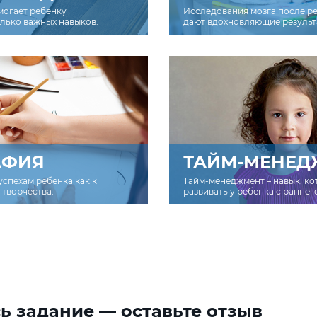
могает ребенку
Исследования мозга после р
олько важных навыков.
дают вдохновляющие результ
АФИЯ
ТАЙМ-МЕНЕД
успехам ребенка как к
Тайм-менеджмент – навык, к
творчества.
развивать у ребенка с раннег
ь задание — оставьте отзыв