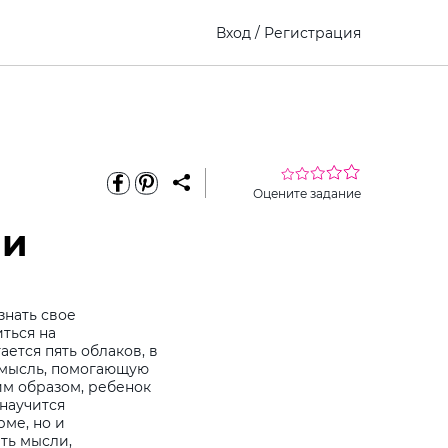
Вход
/
Регистрация
Оцените задание
ли
знать свое
ться на
ется пять облаков, в
 мысль, помогающую
им образом, ребенок
научится
ме, но и
ть мысли,