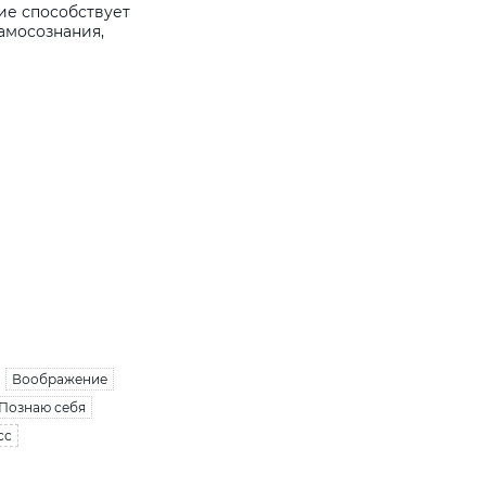
ие способствует
амосознания,
Воображение
Познаю себя
сс