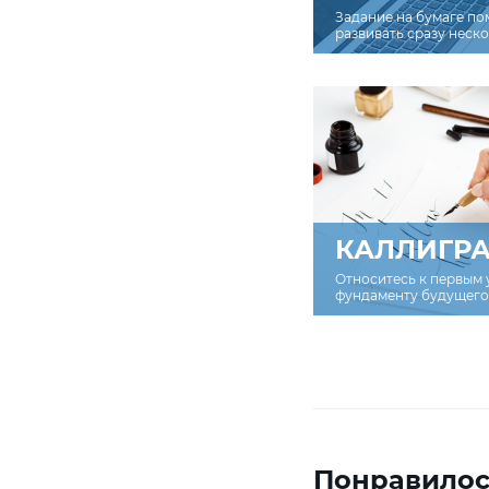
Задание на бумаге по
развивать сразу неск
КАЛЛИГР
Относитесь к первым 
фундаменту будущего 
Понравилос