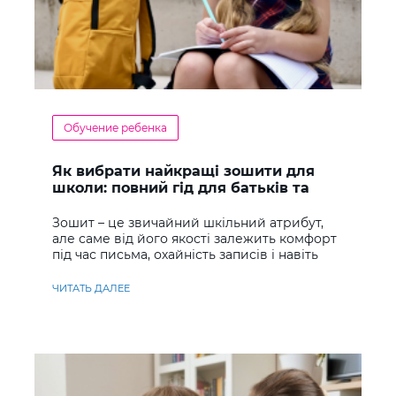
Обучение ребенка
Як вибрати найкращі зошити для
школи: повний гід для батьків та
учнів
Зошит – це звичайний шкільний атрибут,
але саме від його якості залежить комфорт
під час письма, охайність записів і навіть
ставлення до навчання
ЧИТАТЬ ДАЛЕЕ