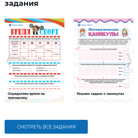
задания
Определяем время на
Решаем задачи о каникулах
тренировку
Задание будет способствовать
Задание будет способствовать
формированию математической
формированию математической
компетентности, развитию умения
компетентности детей,
слагать именованные числа
совершенствованию умения решать
задачи и пользоваться календарем
СМОТРЕТЬ ВСЕ ЗАДАНИЯ
БОЛЬШЕ
БОЛЬШЕ