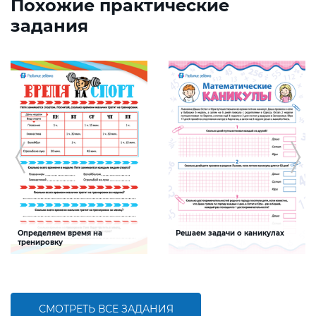
Похожие практические
задания
Определяем время на
Решаем задачи о каникулах
тренировку
Задание будет способствовать
Задание будет способствовать
формированию математической
формированию математической
компетентности, развитию умения
компетентности детей,
слагать именованные числа
совершенствованию умения решать
задачи и пользоваться календарем
СМОТРЕТЬ ВСЕ ЗАДАНИЯ