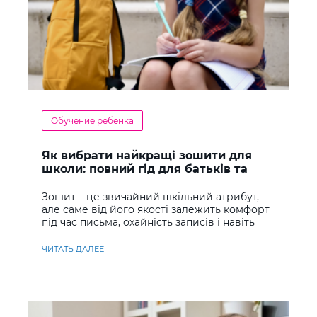
Обучение ребенка
Як вибрати найкращі зошити для
школи: повний гід для батьків та
учнів
Зошит – це звичайний шкільний атрибут,
але саме від його якості залежить комфорт
під час письма, охайність записів і навіть
ставлення до навчання
ЧИТАТЬ ДАЛЕЕ