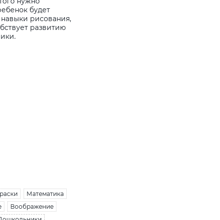
этого нужно
ребенок будет
 навыки рисования,
обствует развитию
ики.
раски
Математика
е
Воображение
 Дошкольники