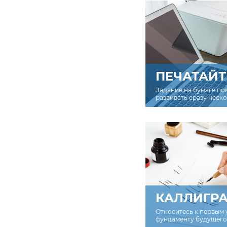
ПЕЧАТАЙТ
Задание на бумаге по
развивать сразу неск
КАЛЛИГР
Относитесь к первым 
фундаменту будущего 