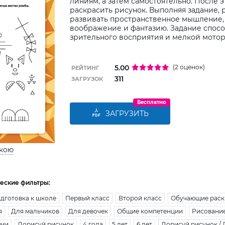
линиям, а затем самостоятельно. После 
раскрасить рисунок. Выполняя задание, 
развивать пространственное мышление,
воображение и фантазию. Задание спос
зрительного восприятия и мелкой мотор
5.00
(2 оценок)
РЕЙТИНГ
311
ЗАГРУЗОК
Бесплатно
ЗАГРУЗИТЬ
ькою
еские фильтры:
дготовка к школе
Первый класс
Второй класс
Обучающие раск
я
Для мальчиков
Для девочек
Общие компетенции
Рисовани
ами
Дорисуй рисунок
4 года
5 лет
6 лет
Дорисуй рисунок /