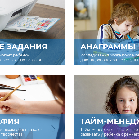
Е ЗАДАНИЯ
АНАГРАММЫ
могает ребенку
Исследования мозга после р
олько важных навыков.
дают вдохновляющие результ
АФИЯ
ТАЙМ-МЕНЕД
успехам ребенка как к
Тайм-менеджмент – навык, к
творчества.
развивать у ребенка с раннег