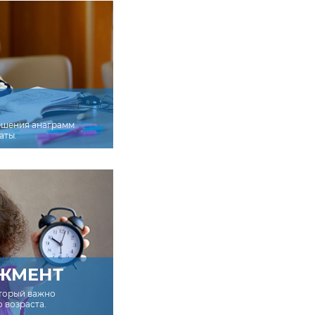
ешения анаграмм
аты.
ЖМЕНТ
оторый важно
о возраста.