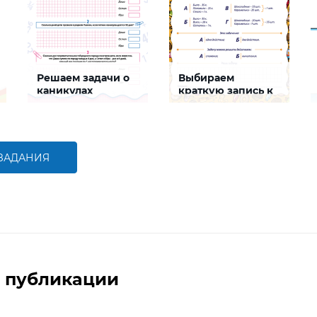
Решаем задачи о
Выбираем
каникулах
краткую запись к
задаче
Задание будет
Задание будет
способствовать
способствовать
формированию
формированию
математической
математической
компетентности детей,
компетентности, развитию
 ЗАДАНИЯ
совершенствованию
умения решать задачи с
умения решать задачи и
помощью краткой записи
БОЛЬШЕ
БОЛЬШЕ
пользоваться календарем
 публикации