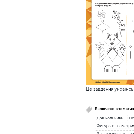
Це завдання українс
Включено в тематич
Дошкольники
По
Фигуры и геометри
Раскраски с фигур