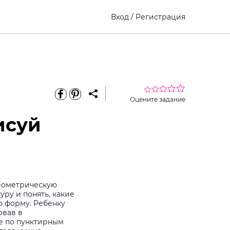
Вход
/
Регистрация
Оцените задание
исуй
геометрическую
уру и понять, какие
 форму. Ребенку
овав в
е по пунктирным