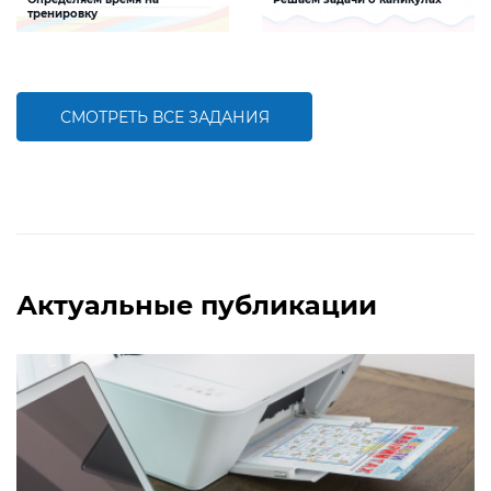
тренировку
Задание будет способствовать
Задание будет способствовать
формированию математической
формированию математической
компетентности, развитию умения
компетентности детей,
слагать именованные числа
совершенствованию умения решать
задачи и пользоваться календарем
СМОТРЕТЬ ВСЕ ЗАДАНИЯ
БОЛЬШЕ
БОЛЬШЕ
Актуальные публикации