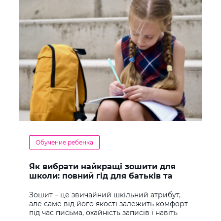
Обучение ребенка
Як вибрати найкращі зошити для
школи: повний гід для батьків та
учнів
Зошит – це звичайний шкільний атрибут,
але саме від його якості залежить комфорт
під час письма, охайність записів і навіть