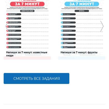
Напиши за 7 минут: известные
Напиши за 7 минут: фрукты
люди
Задание будет способствовать
Задание будет способствовать
расширению словарного запаса и
расширению словарного запаса и
активизации познавательной
активизации познавательной
деятельности детей
деятельности детей
СМОТРЕТЬ ВСЕ ЗАДАНИЯ
БОЛЬШЕ
БОЛЬШЕ