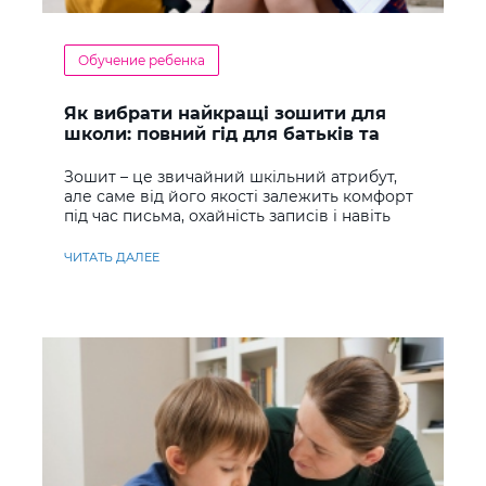
Обучение ребенка
Як вибрати найкращі зошити для
школи: повний гід для батьків та
учнів
Зошит – це звичайний шкільний атрибут,
але саме від його якості залежить комфорт
під час письма, охайність записів і навіть
ставлення до навчання
ЧИТАТЬ ДАЛЕЕ