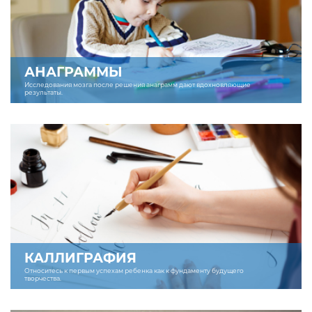
АНАГРАММЫ
Исследования мозга после решения анаграмм дают вдохновляющие
результаты.
КАЛЛИГРАФИЯ
Относитесь к первым успехам ребенка как к фундаменту будущего
творчества.