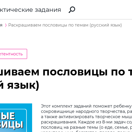
ктические задания
я
Раскрашиваем пословицы по темам (русский язык)
етентность
шиваем пословицы по 
й язык)
Этот комплект заданий поможет ребенку
сокровищнице народного творчества, ра
а также активизировать творческое мы
раскрашивания. Каждое из 8-ми задач со
пословиц на разные темы (о еде, семье, 