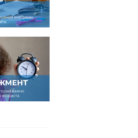
ешения анаграмм
аты.
ЖМЕНТ
оторый важно
о возраста.