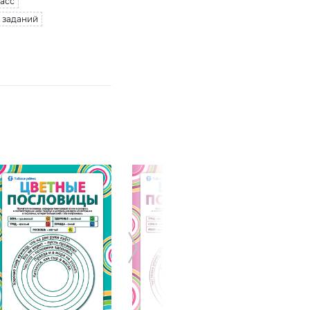
ласс
 заданий