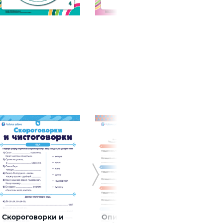
Скороговорки и
Описываем
Допо