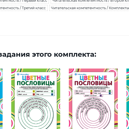
тентность / Первый класс
Читательская компетентность / Второй к
тентность / Третий класс
Читательская компетентность / Комплекты
адания этого комплекта: