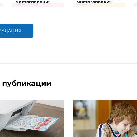
чистоговорки:
чистоговорки:
животные
люди
Задание будет
Задание будет
способствовать
способствовать
формированию речевой
формированию речевой
компетентности ребенка,
компетентности ребенка,
развитию правильной
развитию правильной
 ЗАДАНИЯ
артикуляции
артикуляции
БОЛЬШЕ
БОЛЬШЕ
 публикации