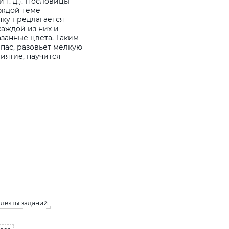
и т. д.). Пословицы
аждой теме
нку предлагается
каждой из них и
занные цвета. Таким
пас, разовьет мелкую
иятие, научится
лекты заданий