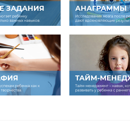
Е ЗАДАНИЯ
АНАГРАММЫ
могает ребенку
Исследования мозга после р
олько важных навыков.
дают вдохновляющие результ
АФИЯ
ТАЙМ-МЕНЕД
успехам ребенка как к
Тайм-менеджмент – навык, к
творчества.
развивать у ребенка с раннег