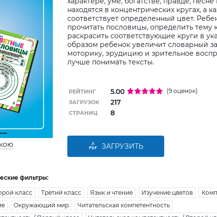
характере, уме, богатстве, правде, песне 
находятся в концентрических кругах, а к
соответствует определенный цвет. Ребе
прочитать пословицы, определить тему 
раскрасить соответствующие круги в ука
образом ребенок увеличит словарный за
моторику, эрудицию и зрительное воспр
лучше понимать тексты.
5.00
(9 оценок)
РЕЙТИНГ
217
ЗАГРУЗОК
8
СТРАНИЦ
ькою
ЗАГРУЗИТЬ
еские фильтры:
орой класс
Третий класс
Язык и чтение
Изучение цветов
Комп
ие
Окружающий мир
Читательская компетентность