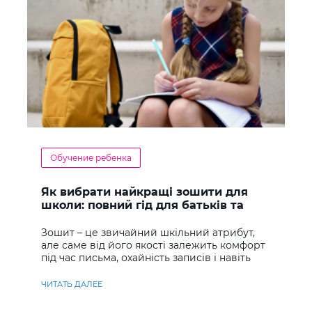
Обучение ребенка
Як вибрати найкращі зошити для
школи: повний гід для батьків та
учнів
Зошит – це звичайний шкільний атрибут,
але саме від його якості залежить комфорт
під час письма, охайність записів і навіть
ставлення до навчання
ЧИТАТЬ ДАЛЕЕ