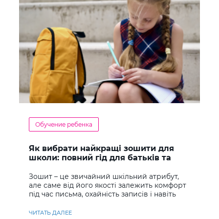
Обучение ребенка
Як вибрати найкращі зошити для
школи: повний гід для батьків та
учнів
Зошит – це звичайний шкільний атрибут,
але саме від його якості залежить комфорт
під час письма, охайність записів і навіть
ставлення до навчання
ЧИТАТЬ ДАЛЕЕ