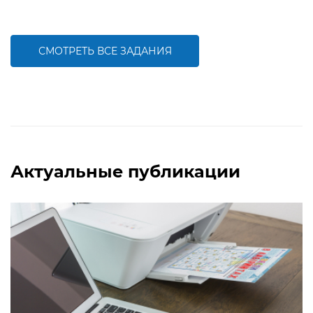
Задание будет способствовать
Задание будет способствовать
расширению словарного запаса и
расширению словарного запаса и
активизации познавательной
активизации познавательной
деятельности детей
деятельности детей
СМОТРЕТЬ ВСЕ ЗАДАНИЯ
БОЛЬШЕ
БОЛЬШЕ
Актуальные публикации