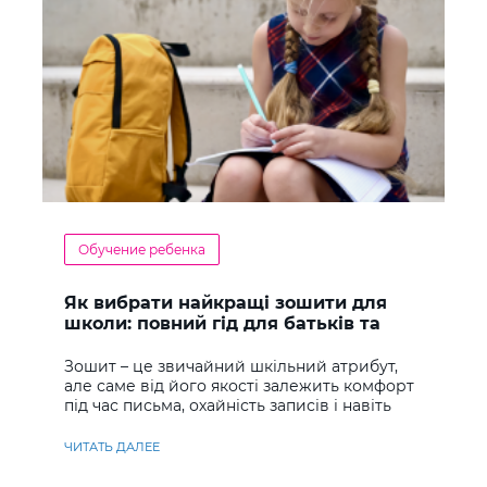
Обучение ребенка
Як вибрати найкращі зошити для
школи: повний гід для батьків та
учнів
Зошит – це звичайний шкільний атрибут,
але саме від його якості залежить комфорт
під час письма, охайність записів і навіть
ставлення до навчання
ЧИТАТЬ ДАЛЕЕ