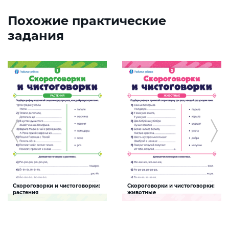
Похожие практические
задания
Скороговорки и чистоговорки:
Скороговорки и чистоговорки:
растения
животные
Задание будет способствовать
Задание будет способствовать
формированию речевой
формированию речевой
компетентности ребенка, развитию
компетентности ребенка, развитию
правильной артикуляции
правильной артикуляции