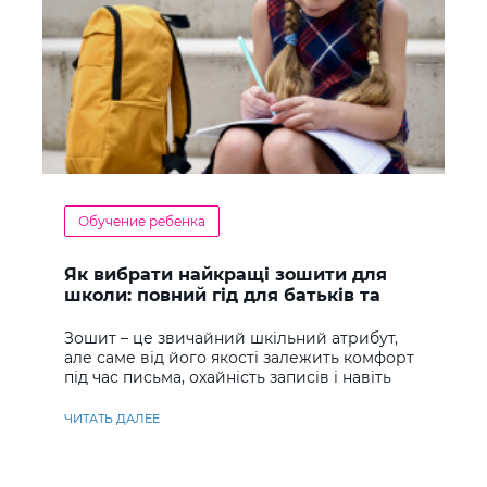
Обучение ребенка
Як вибрати найкращі зошити для
школи: повний гід для батьків та
учнів
Зошит – це звичайний шкільний атрибут,
але саме від його якості залежить комфорт
під час письма, охайність записів і навіть
ставлення до навчання
ЧИТАТЬ ДАЛЕЕ