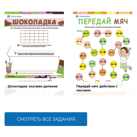
Шоколадка: изучаем деление
Передай мяч: действия с
числами
Задание будет способствовать
Задание будет способствовать
формированию навыков деления
совершенствованию навыков
сложения, вычитания, умножения,
деления, сравнения
СМОТРЕТЬ ВСЕ ЗАДАНИЯ
БОЛЬШЕ
БОЛЬШЕ