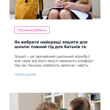
Обучение ребенка
Як вибрати найкращі зошити для
школи: повний гід для батьків та
учнів
Зошит – це звичайний шкільний атрибут,
але саме від його якості залежить комфорт
під час письма, охайність записів і навіть
ставлення до навчання
ЧИТАТЬ ДАЛЕЕ