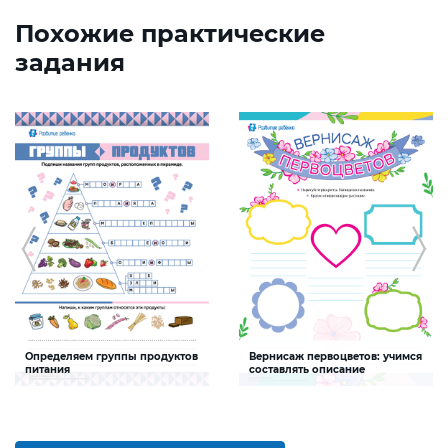
Похожие практические
задания
Определяем группы продуктов
Вернисаж первоцветов: учимся
питания
составлять описание
Задание будет способствовать
Задание будет способствовать
развитию социальной и
формированию умения составлять
здоровьесберегающей
краткое описание
компетентностей учеников и учениц