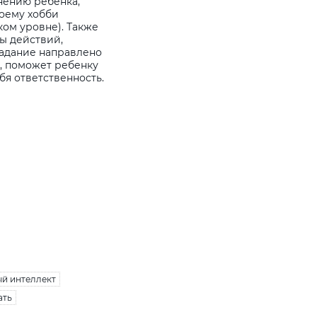
мнению ребенка,
оему хобби
ком уровне). Также
ы действий,
адание направлено
, поможет ребенку
ебя ответственность.
й интеллект
ать