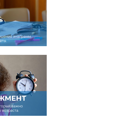
ешения анаграмм
аты.
ЖМЕНТ
оторый важно
о возраста.