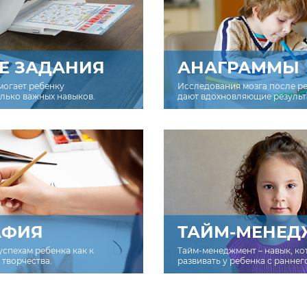
Е ЗАДАНИЯ
АНАГРАММЫ
могает ребенку
Исследования мозга после р
олько важных навыков.
дают вдохновляющие результ
АФИЯ
ТАЙМ-МЕНЕД
успехам ребенка как к
Тайм-менеджмент – навык, к
творчества.
развивать у ребенка с раннег