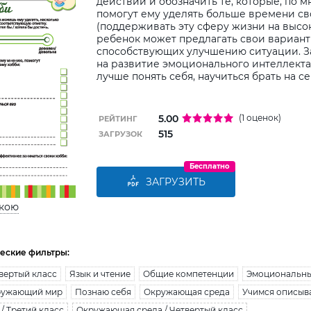
действий и обозначить те, которые, по 
помогут ему уделять больше времени св
(поддерживать эту сферу жизни на высо
ребенок может предлагать свои вариант
способствующих улучшению ситуации. З
на развитие эмоционального интеллекта
лучше понять себя, научиться брать на с
5.00
(1 оценок)
РЕЙТИНГ
515
ЗАГРУЗОК
Бесплатно
ЗАГРУЗИТЬ
ькою
еские фильтры:
вертый класс
Язык и чтение
Общие компетенции
Эмоциональны
ружающий мир
Познаю себя
Окружающая среда
Учимся описыв
/ Третий класс
Окружающая среда / Четвертый класс