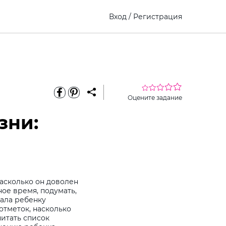
Вход
/
Регистрация
Оцените задание
зни:
насколько он доволен
ное время, подумать,
чала ребенку
отметок, насколько
читать список