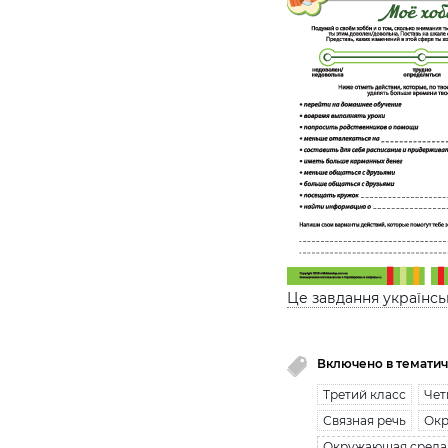
Це завдання українс
Включено в тематич
Третий класс
Чет
Связная речь
Ок
Окружающая среда 