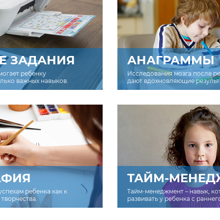
Е ЗАДАНИЯ
АНАГРАММЫ
могает ребенку
Исследования мозга после р
олько важных навыков.
дают вдохновляющие результ
АФИЯ
ТАЙМ-МЕНЕД
успехам ребенка как к
Тайм-менеджмент – навык, к
творчества.
развивать у ребенка с раннег