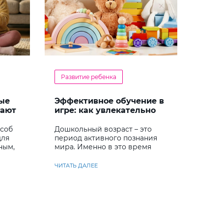
Развитие ребенка
ые
Эффективное обучение в
гают
игре: как увлекательно
кий
развивать логику у
дошкольников
особ
Дошкольный возраст – это
для
период активного познания
ным,
мира. Именно в это время
ребенок учится
анализировать и находить
ЧИТАТЬ ДАЛЕЕ
решения