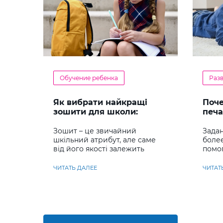
Обучение ребенка
Раз
Як вибрати найкращі
Поч
зошити для школи:
печа
повний гід для батьків та
реб
учнів
Зошит – це звичайний
Задан
шкільний атрибут, але саме
боле
від його якості залежить
помо
комфорт під час письма,
сраз
охайність записів і навіть
навы
ЧИТАТЬ ДАЛЕЕ
ЧИТАТ
ставлення до навчання