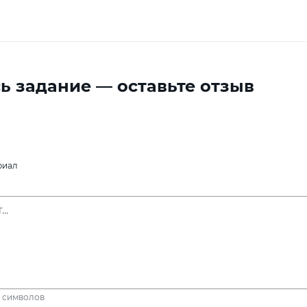
ь задание — оставьте отзыв
риал
символов