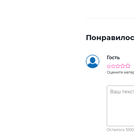
Понравилос
Гость
Оцените мате
Осталось
1000