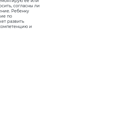
ремонтирую ее или
осить, согласны ли
ение. Ребенку
ние по
ет развить
компетенцию и