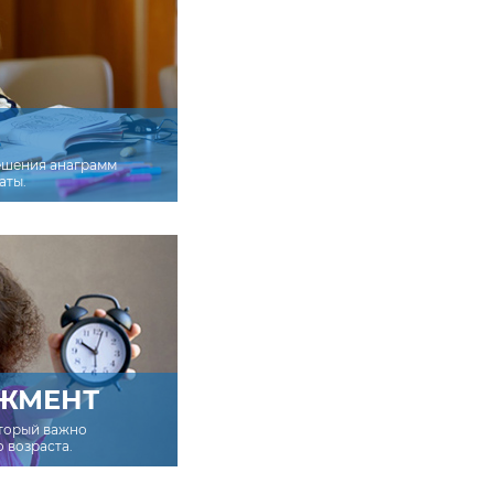
ешения анаграмм
аты.
ЖМЕНТ
оторый важно
о возраста.