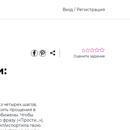
Вход
/
Регистрация
Оцените задание
и:
з четырех шагов,
сить прощения в
 обижены. Чтобы
фразу («Прости...»),
тил/испортила твою