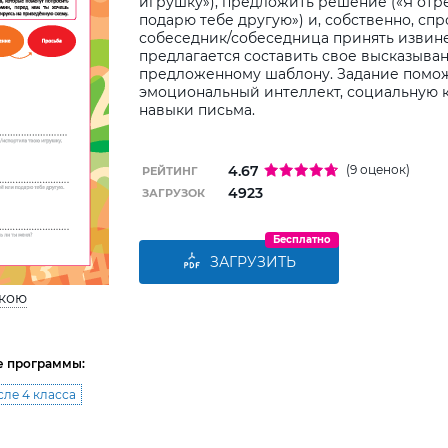
игрушку»), предложить решение («Я от
подарю тебе другую») и, собственно, спр
собеседник/собеседница принять извин
предлагается составить свое высказыва
предложенному шаблону. Задание помож
эмоциональный интеллект, социальную 
навыки письма.
4.67
(9 оценок)
РЕЙТИНГ
4923
ЗАГРУЗОК
Бесплатно
ЗАГРУЗИТЬ
ькою
е программы:
сле 4 класса