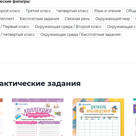
еские фильтры:
орой класс
Третий класс
Четвертый класс
Язык и чтение
Общи
теллект
Бесплатные задания
Связная речь
Окружающий мир
/ Первый класс
Окружающая среда / Второй класс
Окружающая ср
/ Четвертый класс
Окружающая среда / Бесплатные задания
актические задания