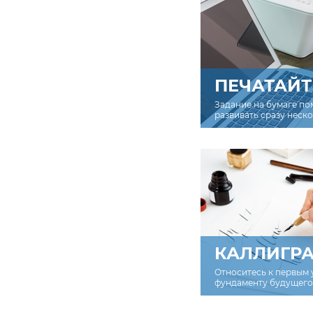
ПЕЧАТАЙТ
Задание на бумаге по
развивать сразу неск
КАЛЛИГР
Относитесь к первым 
фундаменту будущего 