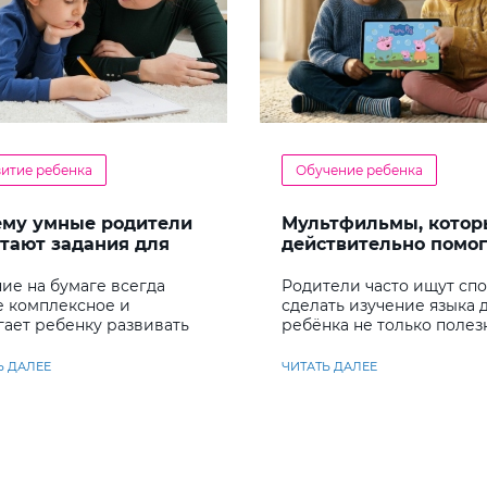
витие ребенка
Обучение ребенка
ему умные родители
Мультфильмы, котор
тают задания для
действительно помо
енка
детям учить английс
ие на бумаге всегда
Родители часто ищут сп
е комплексное и
сделать изучение языка 
гает ребенку развивать
ребёнка не только полез
у несколько важных
но и увлекательным
ков
Ь ДАЛЕЕ
ЧИТАТЬ ДАЛЕЕ