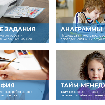
Е ЗАДАНИЯ
АНАГРАММЫ
могает ребенку
Исследования мозга после р
олько важных навыков.
дают вдохновляющие результ
АФИЯ
ТАЙМ-МЕНЕД
успехам ребенка как к
Тайм-менеджмент – навык, к
творчества.
развивать у ребенка с раннег