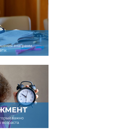
ешения анаграмм
аты.
ЖМЕНТ
оторый важно
о возраста.