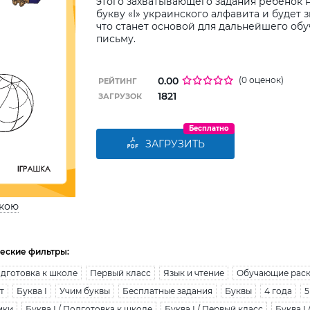
этого захватывающего задания ребенок н
букву «І» украинского алфавита и будет з
что станет основой для дальнейшего об
письму.
0.00
(0 оценок)
РЕЙТИНГ
1821
ЗАГРУЗОК
Бесплатно
ЗАГРУЗИТЬ
ькою
еские фильтры:
дготовка к школе
Первый класс
Язык и чтение
Обучающие рас
т
Буква І
Учим буквы
Бесплатные задания
Буквы
4 года
5
ики
Буква І / Подготовка к школе
Буква І / Первый класс
Буква І