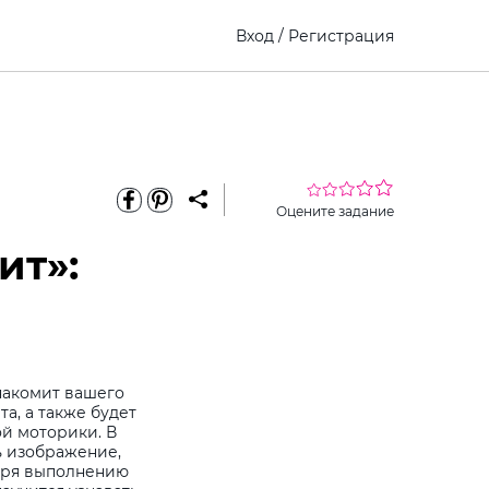
Вход
/
Регистрация
Оцените задание
ит»:
накомит вашего
та, а также будет
й моторики. В
ь изображение,
даря выполнению