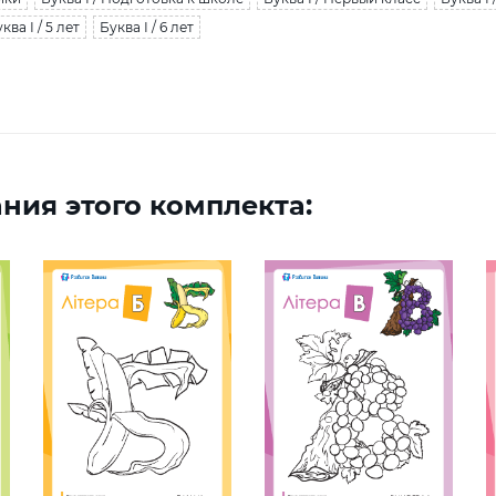
ква І / 5 лет
Буква І / 6 лет
ния этого комплекта: