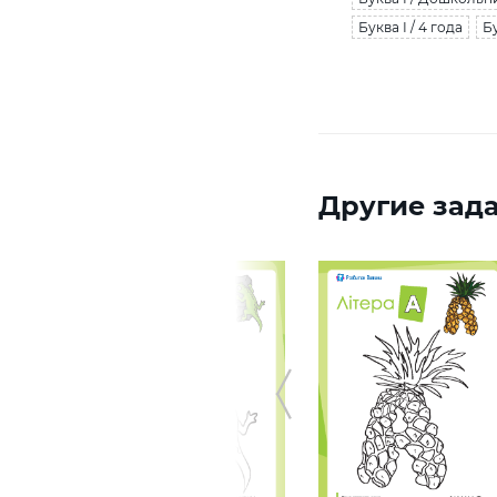
Буква І / 4 года
Бу
Другие зада