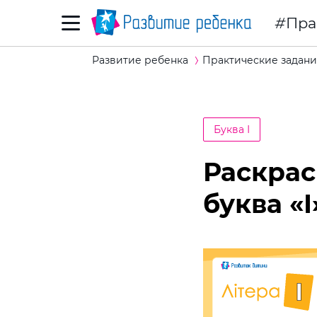
Пра
Развитие ребенка
Практические задани
Буква І
Раскрас
буква «І