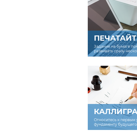
ПЕЧАТАЙТ
Задание на бумаге по
развивать сразу неск
КАЛЛИГР
Относитесь к первым 
фундаменту будущего 