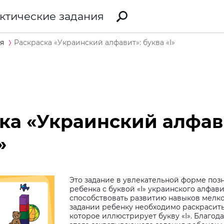
ктические задания
я
Раскраска «Украинский алфавит»: буква «І»
ка «Украинский алфав
»
Это задание в увлекательной форме поз
ребенка с буквой «І» украинского алфави
способствовать развитию навыков мелко
задании ребенку необходимо раскрасит
которое иллюстрирует букву «І». Благо