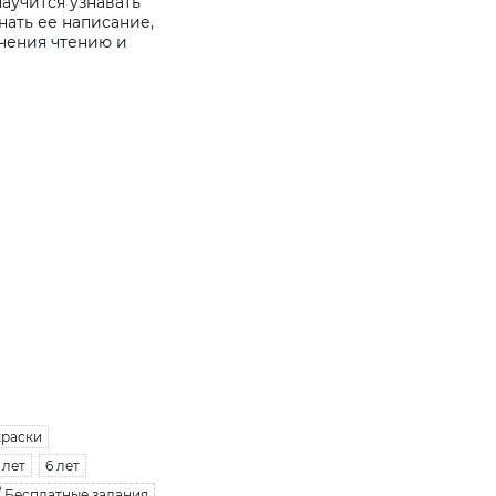
аучится узнавать
нать ее написание,
учения чтению и
краски
 лет
6 лет
 / Бесплатные задания