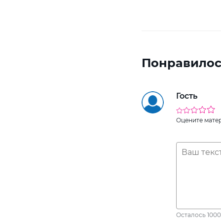
Понравилос
Гость
Оцените мате
Осталось
1000