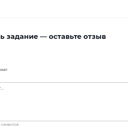
ь задание — оставьте отзыв
риал
символов