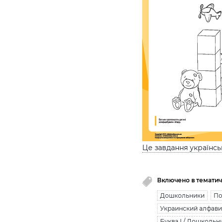
Це завдання українс
Включено в тематич
Дошкольники
По
Украинский алфави
Буква І / Дошкольн