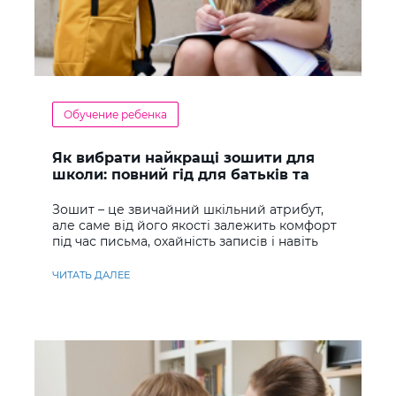
Обучение ребенка
Як вибрати найкращі зошити для
школи: повний гід для батьків та
учнів
Зошит – це звичайний шкільний атрибут,
але саме від його якості залежить комфорт
під час письма, охайність записів і навіть
ставлення до навчання
ЧИТАТЬ ДАЛЕЕ