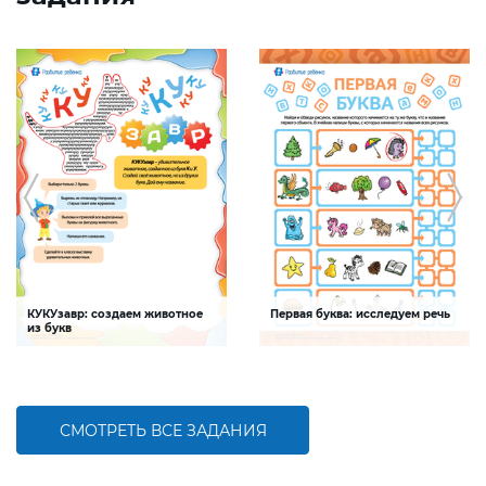
КУКУзавр: создаем животное
Первая буква: исследуем речь
из букв
Задание будет способствовать
Задание будет способствовать
развитию мелкой моторики, умения
формированию речевой
распознавать буквы и шрифты среди
компетентности ребенка,
печатных текстов
обогащению словарного запаса
СМОТРЕТЬ ВСЕ ЗАДАНИЯ
БОЛЬШЕ
БОЛЬШЕ