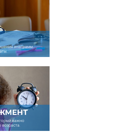
ешения анаграмм
аты.
ЖМЕНТ
оторый важно
о возраста.