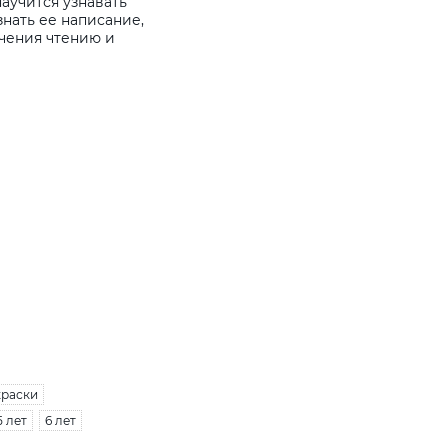
аучится узнавать
знать ее написание,
учения чтению и
краски
5 лет
6 лет