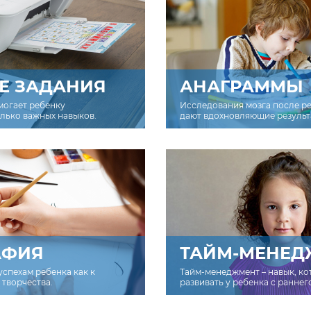
Е ЗАДАНИЯ
АНАГРАММЫ
могает ребенку
Исследования мозга после р
олько важных навыков.
дают вдохновляющие результ
АФИЯ
ТАЙМ-МЕНЕД
успехам ребенка как к
Тайм-менеджмент – навык, к
творчества.
развивать у ребенка с раннег