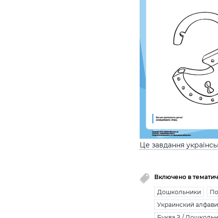
Це завдання українс
Включено в тематич
Дошкольники
По
Украинский алфави
Буква З / Дошколь