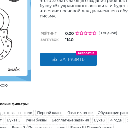
этого захватывающего задания ребенок н
букву «З» украинского алфавита и будет 
что станет основой для дальнейшего об
письму.
0.00
(0 оценок)
РЕЙТИНГ
1140
ЗАГРУЗОК
Бесплатно
ЗАГРУЗИТЬ
ькою
еские фильтры:
дготовка к школе
Первый класс
Язык и чтение
Обучающие рас
т
Буква З
Учим буквы
Бесплатные задания
Буквы
4 года
ники
Буква З / Подготовка к школе
Буква З / Первый класс