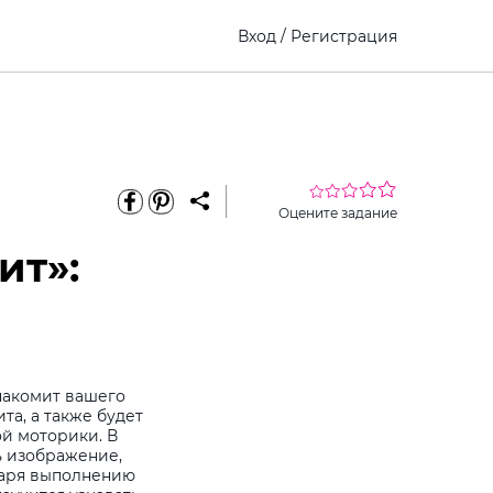
Вход
/
Регистрация
Оцените задание
ит»:
накомит вашего
та, а также будет
й моторики. В
ь изображение,
даря выполнению