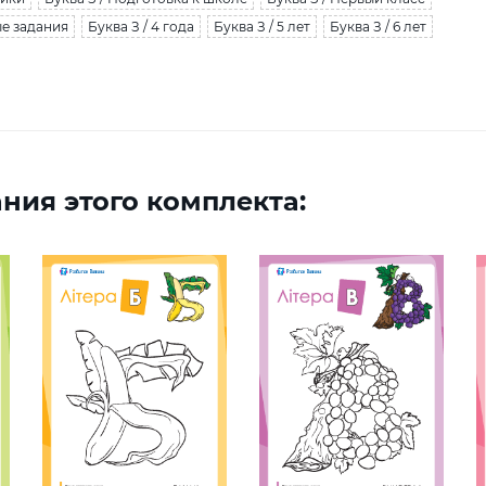
ые задания
Буква З / 4 года
Буква З / 5 лет
Буква З / 6 лет
ния этого комплекта: