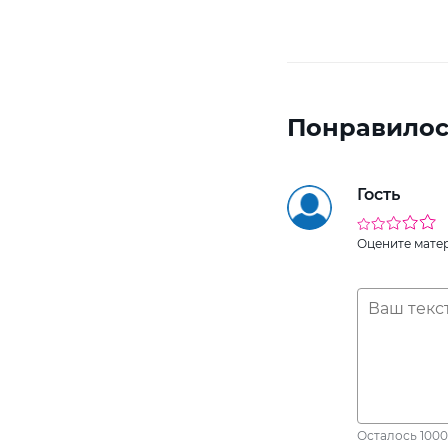
Понравилос
Гость
Оцените мате
Осталось
1000