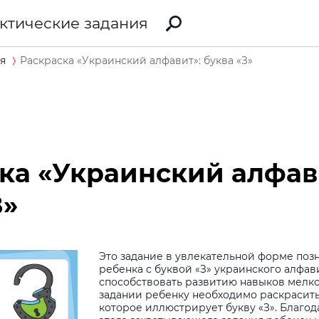
ктические задания
я
Раскраска «Украинский алфавит»: буква «З»
ка «Украинский алфав
З»
Это задание в увлекательной форме поз
ребенка с буквой «З» украинского алфави
способствовать развитию навыков мелко
задании ребенку необходимо раскрасит
которое иллюстрирует букву «З». Благо