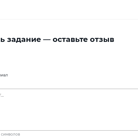
ь задание — оставьте отзыв
риал
символов