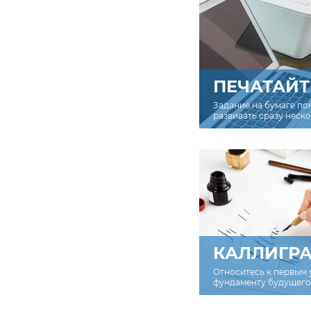
ПЕЧАТАЙТ
Задание на бумаге по
развивать сразу неск
КАЛЛИГР
Относитесь к первым 
фундаменту будущего 