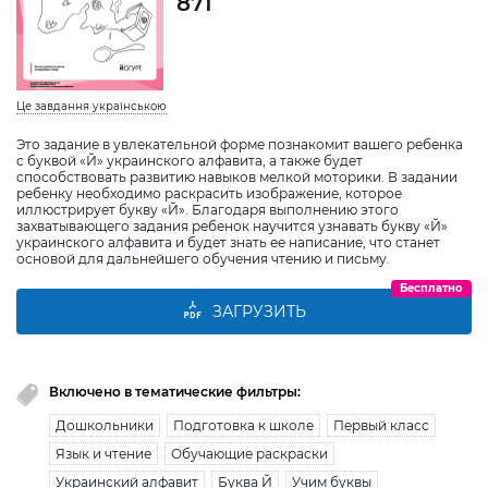
871
Це завдання українською
Это задание в увлекательной форме познакомит вашего ребенка
с буквой «Й» украинского алфавита, а также будет
способствовать развитию навыков мелкой моторики. В задании
ребенку необходимо раскрасить изображение, которое
иллюстрирует букву «Й». Благодаря выполнению этого
захватывающего задания ребенок научится узнавать букву «Й»
украинского алфавита и будет знать ее написание, что станет
основой для дальнейшего обучения чтению и письму.
Бесплатно
ЗАГРУЗИТЬ
Включено в тематические фильтры:
Дошкольники
Подготовка к школе
Первый класс
Язык и чтение
Обучающие раскраски
Украинский алфавит
Буква Й
Учим буквы