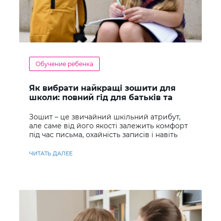
Обучение ребенка
Як вибрати найкращі зошити для
школи: повний гід для батьків та
учнів
Зошит – це звичайний шкільний атрибут,
але саме від його якості залежить комфорт
під час письма, охайність записів і навіть
ставлення до навчання
ЧИТАТЬ ДАЛЕЕ