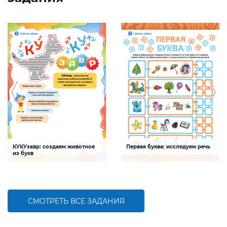
КУКУзавр: создаем животное
Первая буква: исследуем речь
из букв
Задание будет способствовать
Задание будет способствовать
развитию мелкой моторики, умения
формированию речевой
распознавать буквы и шрифты среди
компетентности ребенка,
печатных текстов
обогащению словарного запаса
СМОТРЕТЬ ВСЕ ЗАДАНИЯ
БОЛЬШЕ
БОЛЬШЕ